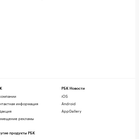
К
РБК Новости
компании
iOS
нтактная информация
Android
дакция
AppGallery
змещение рекламы
угие продукты РБК