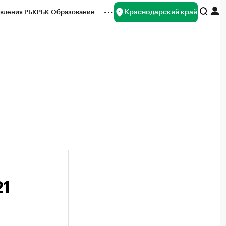
Краснодарский край
вления РБК
РБК Образование
редитные рейтинги
Франшизы
нсы
Рынок наличной валюты
21