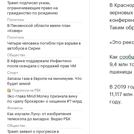
Трамп подписал указы,
В Краснод
ограничивающие право на
зерновых 
гражданство по рождению
конферен
Политика
В Пензенской области ввели план
Таким обр
«Ковер»
Политика
«Это реко
Четыре человека погибли при взрыве в
автобусе в Сирии
Общество
Как
сообщ
В Африке поддержали Инфантино
9,4 млн т
после скандала с продажей прав ЧМ
пшеницы 
Спорт
Запасы газа в Европе на минимуме. Что
будет зимой
В 2019 го
Подписка на РБК
11,117 мл
Экс-глава Mind Money признала вину
году.
по «делу брокеров» о хищении ₽7 млрд
Финансы
Как изучали Луну: от изобретения
телескопа до высадки. Видео РБК
Общество
Трамп заявил о прогрессе в