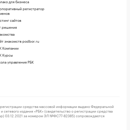
лако для бизнеса
рпоративный регистратор
менов
стинг сайтов
г.решения
акомства
йт знакомств podbor.ru
К Компании
К Курсы
ола управления РБК
регистрации средства массовой информации выдано Федеральной
и сетевого издания «РБК» (свидетельство о регистрации средства
ор) 03.12.2021 за номером ЭЛ №ФС77-82385) сопровождаются