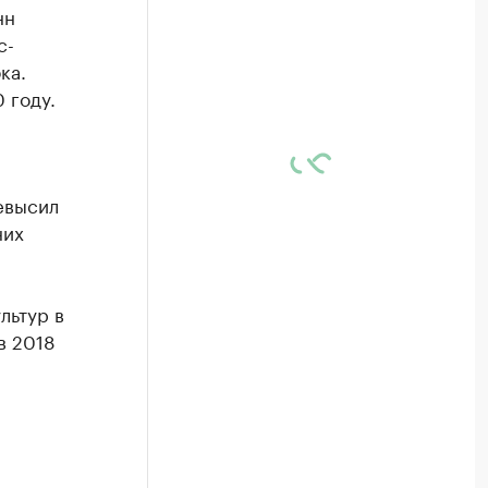
нн
с-
ка.
 году.
евысил
них
льтур в
в 2018