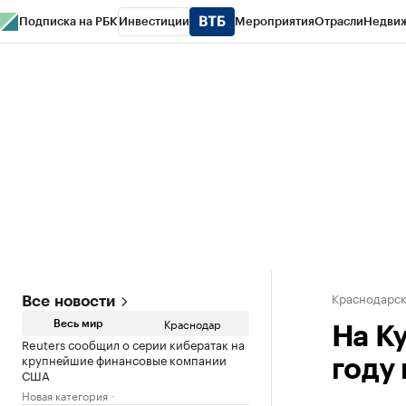
Подписка на РБК
Инвестиции
Мероприятия
Отрасли
Недви
РБК Курсы
РБК Life
Тренды
Визионеры
Национальные проекты
Горо
Газета
Спецпроекты СПб
Конференции СПб
Спецпроекты
Проверк
Краснодарск
Все новости
Краснодар
Весь мир
На К
Reuters сообщил о серии кибератак на
крупнейшие финансовые компании
году 
США
Новая категория