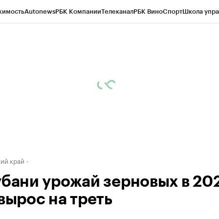
жимость
Autonews
РБК Компании
Телеканал
РБК Вино
Спорт
Школа упра
д
Стиль
Крипто
РБК Бизнес-среда
Дискуссионный клуб
Исследования
К
а контрагентов
Политика
Экономика
Бизнес
Технологии и медиа
Фина
ий край
убани урожай зерновых в 20
вырос на треть