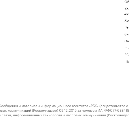
Об
Ко
до
Хо
Ре
Зн
Са
РБ
РБ
Шк
ения и материалы информационного агентства «РБК» (свидетельство о 
овых коммуникаций (Роскомнадзор) 09.12.2015 за номером ИА №ФС77-63848) 
 связи, информационных технологий и массовых коммуникаций (Роскомнадз