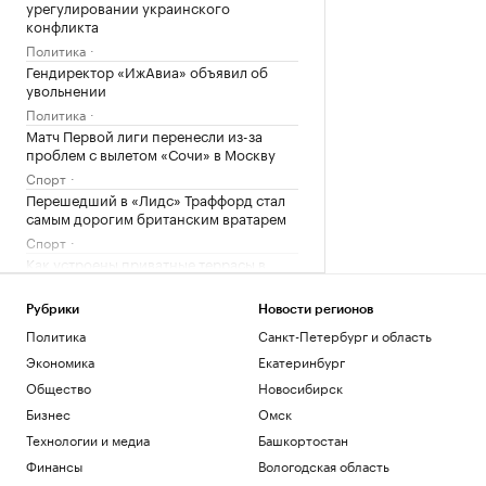
урегулировании украинского
конфликта
Политика
Гендиректор «ИжАвиа» объявил об
увольнении
Политика
Матч Первой лиги перенесли из-за
проблем с вылетом «Сочи» в Москву
Спорт
Перешедший в «Лидс» Траффорд стал
самым дорогим британским вратарем
Спорт
Как устроены приватные террасы в
квартирах «Серии плюс»
РБК и ПИК Серия плюс
Рубрики
Новости регионов
Аэропорт Домодедово открыли для
Политика
Санкт-Петербург и область
приема и вылета самолетов
Экономика
Екатеринбург
Политика
Общество
Новосибирск
Женщина и ребенок погибли во время
непогоды в Смоленске
Бизнес
Омск
Общество
Технологии и медиа
Башкортостан
Арест запросили обвиняемой по делу о
Финансы
Вологодская область
порнографии экс-участнице «Дома-2»