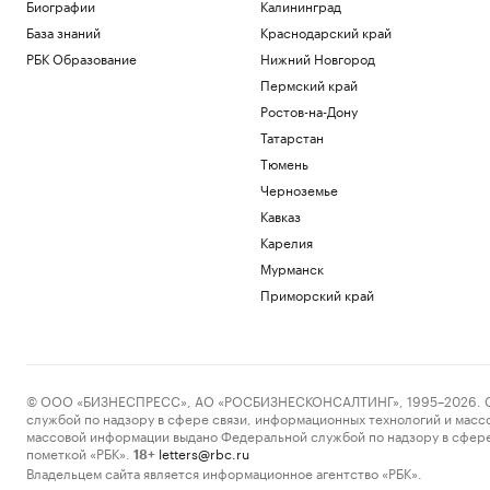
Биографии
Калининград
Общество
База знаний
Краснодарский край
Иран сообщил об «операции против
целей врага» в Ормузском проливе
РБК Образование
Нижний Новгород
Политика
Пермский край
Шнайдер обыграла Калинскую и вышла
Ростов-на-Дону
в четвертый круг турнира в Торонто
Татарстан
Спорт
В горах Казахстана эвакуировали еще
Тюмень
одного туриста из России
Черноземье
Общество
Кавказ
В Смоленской области ввели режим ЧС
Карелия
после мощного циклона
Мурманск
Общество
Приморский край
Загрузить еще
© ООО «БИЗНЕСПРЕСС», АО «РОСБИЗНЕСКОНСАЛТИНГ», 1995–2026. Сообщ
службой по надзору в сфере связи, информационных технологий и масс
массовой информации выдано Федеральной службой по надзору в сфере
пометкой «РБК».
letters@rbc.ru
18+
Владельцем сайта является информационное агентство «РБК».