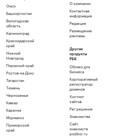
О компании
Омск
Контактная
Башкортостан
информация
Вологодская
Редакция
область
Размещение
Калининград
рекламы
Краснодарский
край
Другие
Нижний
продукты
Новгород
РБК
Пермский край
Облако для
бизнеса
Ростов-на-Дону
Корпоративный
Татарстан
регистратор
Тюмень
доменов
Черноземье
Хостинг
сайтов
Кавказ
Рег.решения
Карелия
Знакомства
Мурманск
Сайт
Приморский
знакомств
край
podbor.ru