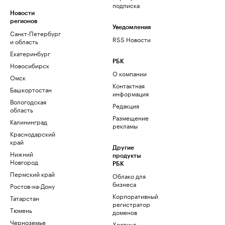
подписка
Новости
регионов
Уведомления
Санкт-Петербург
RSS Новости
и область
Екатеринбург
РБК
Новосибирск
О компании
Омск
Контактная
Башкортостан
информация
Вологодская
Редакция
область
Размещение
Калининград
рекламы
Краснодарский
край
Другие
Нижний
продукты
Новгород
РБК
Пермский край
Облако для
бизнеса
Ростов-на-Дону
Корпоративный
Татарстан
регистратор
Тюмень
доменов
Черноземье
Хостинг