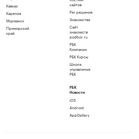
сайтов
Кавказ
Рег.решения
Карелия
Знакомства
Мурманск
Сайт
Приморский
знакомств
край
podbor.ru
РБК
Компании
РБК Курсы
Школа
управления
РБК
РБК
Новости
iOS
Android
AppGallery