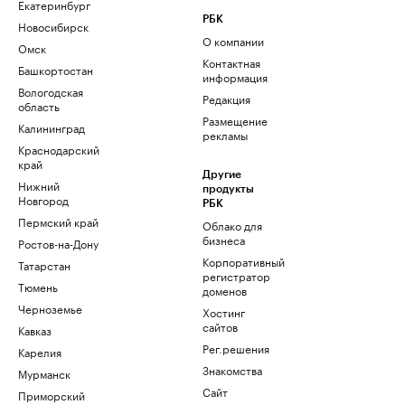
Екатеринбург
РБК
Новосибирск
О компании
Омск
Контактная
Башкортостан
информация
Вологодская
Редакция
область
Размещение
Калининград
рекламы
Краснодарский
край
Другие
Нижний
продукты
Новгород
РБК
Пермский край
Облако для
бизнеса
Ростов-на-Дону
Корпоративный
Татарстан
регистратор
Тюмень
доменов
Черноземье
Хостинг
сайтов
Кавказ
Рег.решения
Карелия
Знакомства
Мурманск
Сайт
Приморский