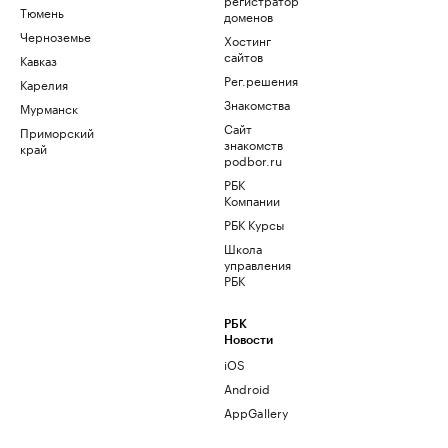
Тюмень
доменов
Черноземье
Хостинг
сайтов
Кавказ
Рег.решения
Карелия
Знакомства
Мурманск
Сайт
Приморский
знакомств
край
podbor.ru
РБК
Компании
РБК Курсы
Школа
управления
РБК
РБК
Новости
iOS
Android
AppGallery