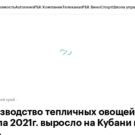
жимость
Autonews
РБК Компании
Телеканал
РБК Вино
Спорт
Школа упра
д
Стиль
Крипто
РБК Бизнес-среда
Дискуссионный клуб
Исследования
К
а контрагентов
Политика
Экономика
Бизнес
Технологии и медиа
Фина
ий край
зводство тепличных овощей
ла 2021г. выросло на Кубани 
ь