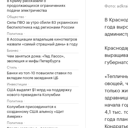
В Крыму рассказали о
продолжающихся ограничениях
Фото: adkra
подачи электричества
Общество
В Красно
Силы ПВО за утро сбили 83 украинских
года выро
беспилотника над регионами России
админист
Политика
В Ассоциации владельцев кинотеатров
назвали «самый страшный день» в году
Краснодар
Бизнес
выращива
Чем заняться дома: «Тед Лассо»,
эволюция и мифы Петербурга
губернат
Стиль
Банки из топ-10 повысили ставки по
«Тепличн
вкладам после заседания ЦБ
овощей, 
Инвестиции
только жи
США выделят $1 млрд на поддержку
нового президента Колумбии
здравница
Политика
начала го
Колумбия присоединится к
4,1 тыс. 
созданному США альянсу «Щит
Америк»
года план
Политика
Кондратье
Власти заявили о «переломе