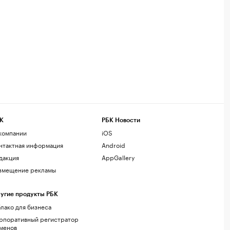
К
РБК Новости
компании
iOS
нтактная информация
Android
дакция
AppGallery
змещение рекламы
угие продукты РБК
лако для бизнеса
рпоративный регистратор
менов