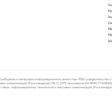
Хо
Ре
Зн
Са
РБ
РБ
Шк
ения и материалы информационного агентства «РБК» (свидетельство о 
овых коммуникаций (Роскомнадзор) 09.12.2015 за номером ИА №ФС77-63848) 
 связи, информационных технологий и массовых коммуникаций (Роскомнадз