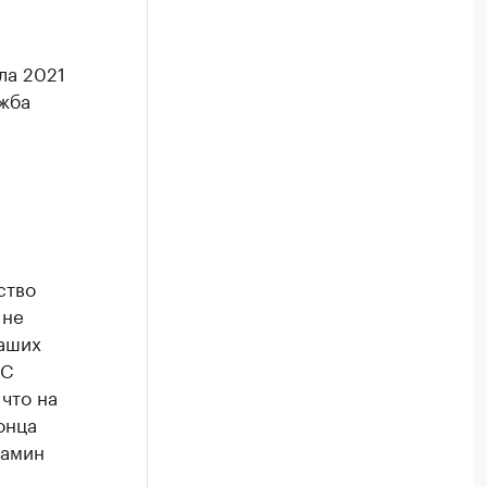
ла 2021
ужба
ство
 не
наших
 С
 что на
онца
иамин