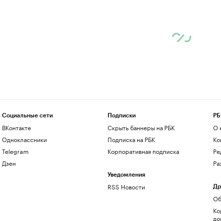
Социальные сети
Подписки
РБ
ВКонтакте
Скрыть баннеры на РБК
О 
Одноклассники
Подписка на РБК
Ко
Telegram
Корпоративная подписка
Ре
Дзен
Ра
Уведомления
RSS Новости
Др
Об
Ко
до