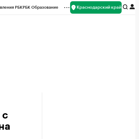
Краснодарский край
вления РБК
РБК Образование
редитные рейтинги
Франшизы
нсы
Рынок наличной валюты
 с
на