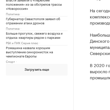
положения» из-за обстрелов трассы
«Новороссия»
На сегод
Политика
комплекс
Губернатор Севастополя заявил об
производя
отражении атаки дронов
Политика
Больше прогулок, свежего воздуха и
Наибольш
отдыха: квартиры рядом с парками
Динского 
РБК и ПИК Серия плюс
муниципа
Ромашина назвала хорошим
выступление синхронисток на
Северски
чемпионате Европы
Спорт
В 2020 г
выросло 
Загрузить еще
промышлен