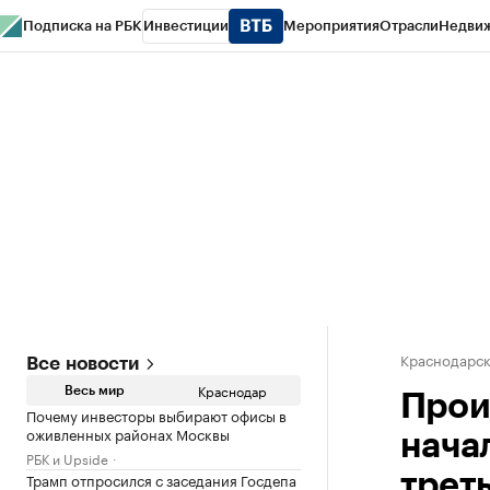
Подписка на РБК
Инвестиции
Мероприятия
Отрасли
Недви
РБК Курсы
РБК Life
Тренды
Визионеры
Национальные проекты
Горо
Газета
Спецпроекты СПб
Конференции СПб
Спецпроекты
Проверк
Краснодарск
Все новости
Краснодар
Весь мир
Прои
Почему инвесторы выбирают офисы в
оживленных районах Москвы
нача
РБК и Upside
Трамп отпросился с заседания Госдепа
трет