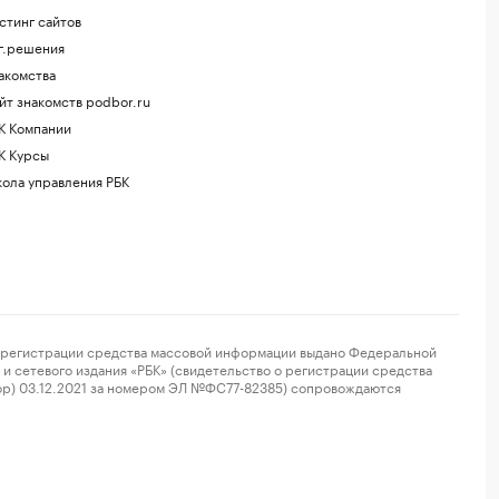
стинг сайтов
г.решения
акомства
йт знакомств podbor.ru
К Компании
К Курсы
ола управления РБК
регистрации средства массовой информации выдано Федеральной
и сетевого издания «РБК» (свидетельство о регистрации средства
ор) 03.12.2021 за номером ЭЛ №ФС77-82385) сопровождаются