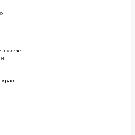
ых
е в числе
 и
 крае