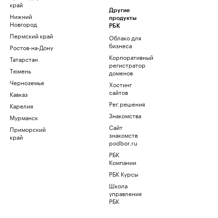
край
Другие
Нижний
продукты
Новгород
РБК
Пермский край
Облако для
бизнеса
Ростов-на-Дону
Корпоративный
Татарстан
регистратор
Тюмень
доменов
Черноземье
Хостинг
сайтов
Кавказ
Рег.решения
Карелия
Знакомства
Мурманск
Сайт
Приморский
знакомств
край
podbor.ru
РБК
Компании
РБК Курсы
Школа
управления
РБК