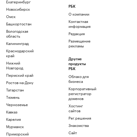
Екатеринбург
РБК
Новосибирск
О компании
Омск
Контактная
Башкортостан
информация
Вологодская
Редакция
область
Размещение
Калининград
рекламы
Краснодарский
край
Другие
Нижний
продукты
Новгород
РБК
Пермский край
Облако для
бизнеса
Ростов-на-Дону
Корпоративный
Татарстан
регистратор
Тюмень
доменов
Черноземье
Хостинг
сайтов
Кавказ
Рег.решения
Карелия
Знакомства
Мурманск
Сайт
Приморский