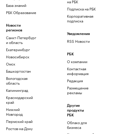
на РБК
База знаний
Подписка на РБК
РБК Образование
Корпоративная
подписка
Новости
регионов
Уведомления
Санкт-Петербург
RSS Новости
и область
Екатеринбург
РБК
Новосибирск
О компании
Омск
Контактная
Башкортостан
информация
Вологодская
Редакция
область
Размещение
Калининград
рекламы
Краснодарский
край
Другие
Нижний
продукты
Новгород
РБК
Пермский край
Облако для
бизнеса
Ростов-на-Дону