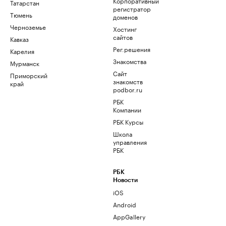
Корпоративный
Татарстан
регистратор
Тюмень
доменов
Черноземье
Хостинг
сайтов
Кавказ
Рег.решения
Карелия
Знакомства
Мурманск
Сайт
Приморский
знакомств
край
podbor.ru
РБК
Компании
РБК Курсы
Школа
управления
РБК
РБК
Новости
iOS
Android
AppGallery