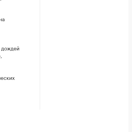
на
х дождей
,
ческих