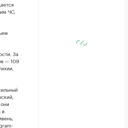
дается
им ЧС,
ъем
сти. За
ов — 109
тихии,
сильный
нский,
 они
 в
вень,
gram-