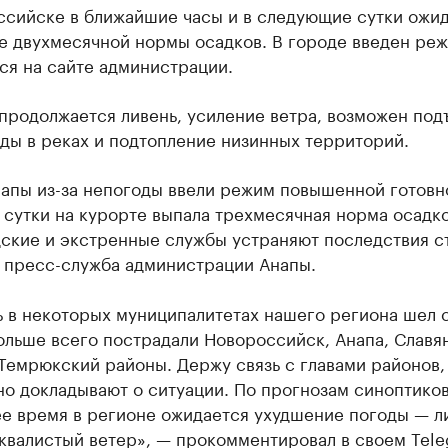
ссийске в ближайшие часы и в следующие сутки ожи
е двухмесячной нормы осадков. В городе введен реж
ся на сайте администрации.
продолжается ливень, усиление ветра, возможен под
ды в реках и подтопление низинных территорий.
апы из-за непогоды ввели режим повышенной готовно
 сутки на курорте выпала трехмесячная норма осадк
дские и экстренные службы устраняют последствия с
 пресс-служба администрации Анапы.
ь в некоторых муниципалитетах нашего региона шел 
ольше всего пострадали Новороссийск, Анапа, Славя
Темрюкский районы. Держу связь с главами районов,
о докладывают о ситуации. По прогнозам синоптиков
е время в регионе ожидается ухудшение погоды — ли
квалистый ветер», — прокомментировал в своем Tele