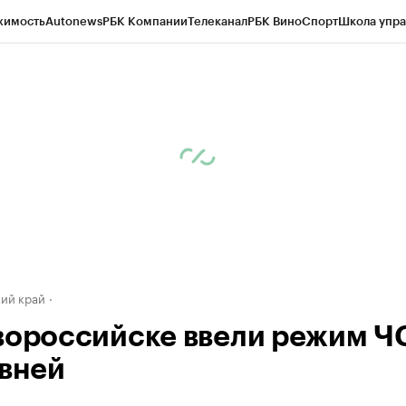
жимость
Autonews
РБК Компании
Телеканал
РБК Вино
Спорт
Школа упра
д
Стиль
Крипто
РБК Бизнес-среда
Дискуссионный клуб
Исследования
К
а контрагентов
Политика
Экономика
Бизнес
Технологии и медиа
Фина
ий край
вороссийске ввели режим ЧС
ивней