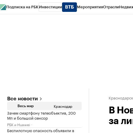
Подписка на РБК
Инвестиции
Мероприятия
Отрасли
Недви
РБК Курсы
РБК Life
Тренды
Визионеры
Национальные проекты
Горо
Газета
Спецпроекты СПб
Конференции СПб
Спецпроекты
Проверк
Краснодарск
Все новости
Краснодар
Весь мир
В Но
Зачем смартфону телеобъектив, 200
Мп и большой сенсор
за л
РБК и Huawei
Беспилотную опасность объявили в