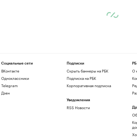
Социальные сети
Подписки
РБ
ВКонтакте
Скрыть баннеры на РБК
О 
Одноклассники
Подписка на РБК
Ко
Telegram
Корпоративная подписка
Ре
Дзен
Ра
Уведомления
RSS Новости
Др
Об
Ко
до
Хо