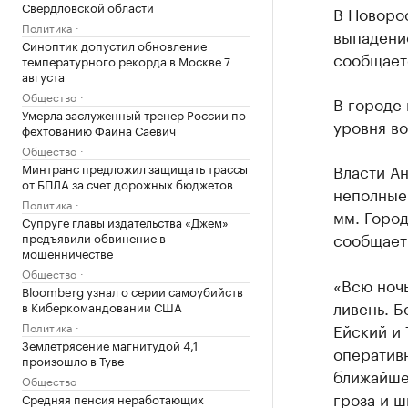
Свердловской области
В Новоро
Политика
выпадени
Синоптик допустил обновление
сообщает
температурного рекорда в Москве 7
августа
Общество
В городе 
Умерла заслуженный тренер России по
уровня во
фехтованию Фаина Саевич
Общество
Минтранс предложил защищать трассы
Власти Ан
от БПЛА за счет дорожных бюджетов
неполные
Политика
мм. Горо
Супруге главы издательства «Джем»
сообщает
предъявили обвинение в
мошенничестве
Общество
«Всю ноч
Bloomberg узнал о серии самоубийств
ливень. Б
в Киберкомандовании США
Политика
Ейский и 
Землетрясение магнитудой 4,1
оперативн
произошло в Туве
ближайше
Общество
гроза и ш
Средняя пенсия неработающих