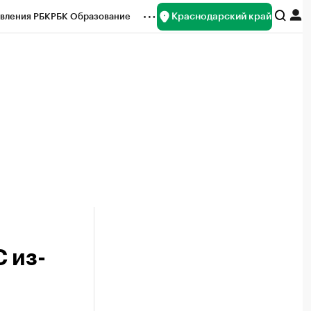
Краснодарский край
вления РБК
РБК Образование
редитные рейтинги
Франшизы
нсы
Рынок наличной валюты
 из-