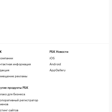
К
РБК Новости
компании
iOS
нтактная информация
Android
дакция
AppGallery
змещение рекламы
угие продукты РБК
лако для бизнеса
рпоративный регистратор
менов
стинг сайтов