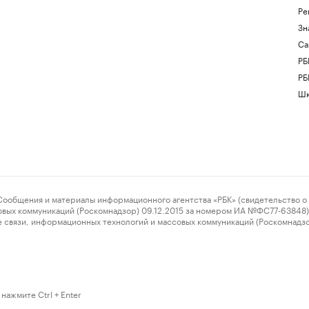
Ре
Зн
Са
РБ
РБ
Шк
ения и материалы информационного агентства «РБК» (свидетельство о 
овых коммуникаций (Роскомнадзор) 09.12.2015 за номером ИА №ФС77-63848) 
 связи, информационных технологий и массовых коммуникаций (Роскомнадз
нажмите Ctrl + Enter