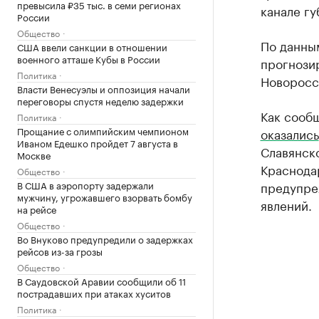
превысила ₽35 тыс. в семи регионах
канале гу
России
Общество
По данным
США ввели санкции в отношении
военного атташе Кубы в России
прогнозир
Политика
Новоросси
Власти Венесуэлы и оппозиция начали
переговоры спустя неделю задержки
Как сообщ
Политика
Прощание с олимпийским чемпионом
оказались
Иваном Едешко пройдет 7 августа в
Славянск
Москве
Краснода
Общество
В США в аэропорту задержали
предупре
мужчину, угрожавшего взорвать бомбу
явлений.
на рейсе
Общество
Во Внуково предупредили о задержках
рейсов из-за грозы
Общество
В Саудовской Аравии сообщили об 11
пострадавших при атаках хуситов
Политика