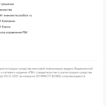
г.решения
акомства
йт знакомств podbor.ru
К Компании
К Курсы
ола управления РБК
регистрации средства массовой информации выдано Федеральной
и сетевого издания «РБК» (свидетельство о регистрации средства
ор) 03.12.2021 за номером ЭЛ №ФС77-82385) сопровождаются