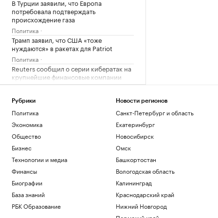
В Турции заявили, что Европа
потребовала подтверждать
происхождение газа
Политика
Трамп заявил, что США «тоже
нуждаются» в ракетах для Patriot
Политика
Reuters сообщил о серии кибератак на
крупнейшие финансовые компании
США
Новая категория
Рубрики
Новости регионов
Трамп подписал указы,
Политика
Санкт-Петербург и область
ограничивающие право на
гражданство по рождению
Экономика
Екатеринбург
Политика
Общество
Новосибирск
В Пензенской области ввели план
Бизнес
Омск
«Ковер»
Технологии и медиа
Башкортостан
Политика
Финансы
Вологодская область
Загрузить еще
Биографии
Калининград
База знаний
Краснодарский край
РБК Образование
Нижний Новгород
Пермский край