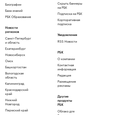
Скрыть баннеры
Биографии
на РБК
База знаний
Подписка на РБК
РБК Образование
Корпоративная
подписка
Новости
регионов
Уведомления
Санкт-Петербург
RSS Новости
и область
Екатеринбург
РБК
Новосибирск
О компании
Омск
Контактная
Башкортостан
информация
Вологодская
Редакция
область
Размещение
Калининград
рекламы
Краснодарский
край
Другие
Нижний
продукты
Новгород
РБК
Пермский край
Облако для
бизнеса