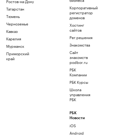
Ростов-на-Дону
Корпоративный
Татарстан
регистратор
Тюмень
доменов
Черноземье
Хостинг
сайтов
Кавказ
Рег.решения
Карелия
Знакомства
Мурманск
Сайт
Приморский
знакомств
край
podbor.ru
РБК
Компании
РБК Курсы
Школа
управления
РБК
РБК
Новости
iOS
Android