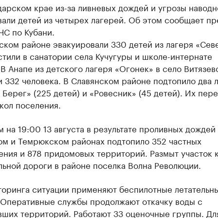
арском крае из-за ливневых дождей и угрозы наводн
али детей из четырех лагерей. Об этом сообщает пр
ЧС по Кубани.
ском районе эвакуировали 330 детей из лагеря «Сев
тили в санатории села Кучугуры и школе-интернате
В Анапе из детского лагеря «Огонек» в село Витязев
 332 человека. В Славянском районе подтопило два л
Берег» (225 детей) и «Ровесник» (45 детей). Их пере
кол поселения.
 на 19:00 13 августа в результате проливных дождей 
ом и Темрюкском районах подтопило 352 частных
ения и 878 придомовых территорий. Размыт участок 
ьной дороги в районе поселка Волна Революции.
торинга ситуации применяют беспилотные летательн
 Оперативные службы продолжают откачку воды с
вших территорий. Работают 33 оценочные группы. Дл