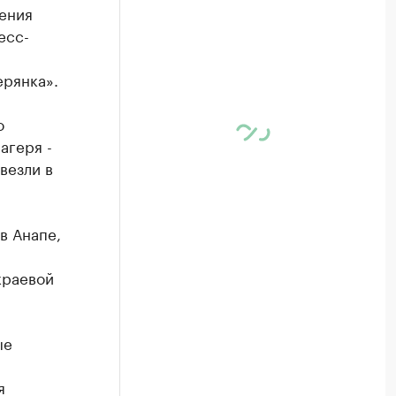
ения
есс-
ерянка».
о
агеря -
везли в
в Анапе,
краевой
ые
я