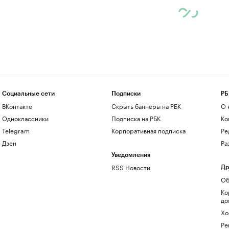
Социальные сети
Подписки
РБ
ВКонтакте
Скрыть баннеры на РБК
О 
Одноклассники
Подписка на РБК
Ко
Telegram
Корпоративная подписка
Ре
Дзен
Ра
Уведомления
RSS Новости
Др
Об
Ко
до
Хо
Ре