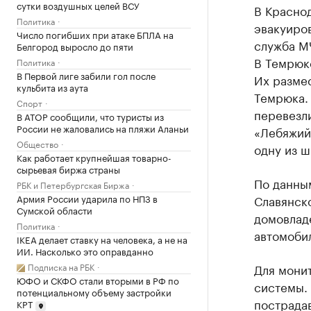
сутки воздушных целей ВСУ
В Краснод
Политика
эвакуиров
Число погибших при атаке БПЛА на
служба М
Белгород выросло до пяти
В Темрюк
Политика
В Первой лиге забили гол после
Их размес
кульбита из аута
Темрюка. 
Спорт
перевезли
В АТОР сообщили, что туристы из
России не жаловались на пляжи Аланьи
«Лебяжий 
Общество
одну из ш
Как работает крупнейшая товарно-
сырьевая биржа страны
По данным
РБК и Петербургская Биржа
Армия России ударила по НПЗ в
Славянск
Сумской области
домовлад
Политика
автомобил
IKEA делает ставку на человека, а не на
ИИ. Насколько это оправданно
Подписка на РБК
Для мони
ЮФО и СКФО стали вторыми в РФ по
системы.
потенциальному объему застройки
пострада
КРТ