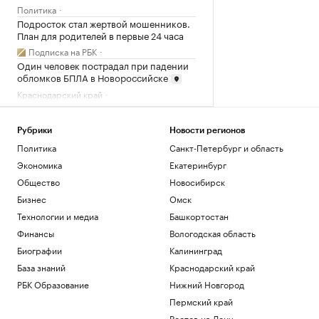
Политика
Подросток стал жертвой мошенников.
План для родителей в первые 24 часа
Подписка на РБК
Один человек пострадал при падении
обломков БПЛА в Новороссийске
Краснодарский край
Минобороны сообщило о взятии
Васютинского и Торецкого в ДНР
Рубрики
Новости регионов
Политика
Политика
Санкт-Петербург и область
В Сеуте оценили число оставшихся
нелегальных мигрантов из Марокко
Экономика
Екатеринбург
Общество
Общество
Новосибирск
Бизнес
Омск
Загрузить еще
Технологии и медиа
Башкортостан
Финансы
Вологодская область
Биографии
Калининград
База знаний
Краснодарский край
РБК Образование
Нижний Новгород
Пермский край
Ростов-на-Дону