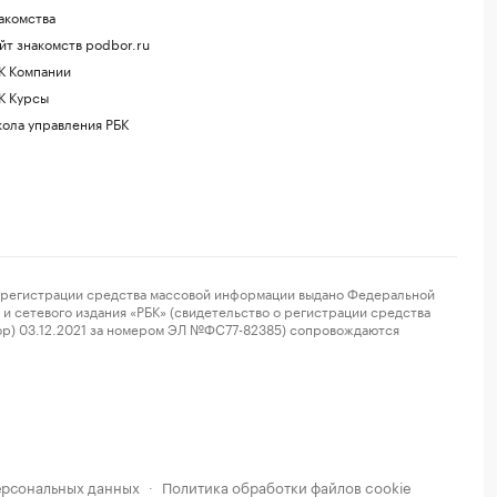
акомства
йт знакомств podbor.ru
К Компании
К Курсы
ола управления РБК
регистрации средства массовой информации выдано Федеральной
и сетевого издания «РБК» (свидетельство о регистрации средства
ор) 03.12.2021 за номером ЭЛ №ФС77-82385) сопровождаются
ерсональных данных
Политика обработки файлов cookie
·