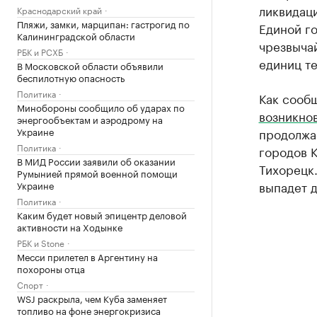
ликвидац
Краснодарский край
Пляжи, замки, марципан: гастрогид по
Единой г
Калининградской области
чрезвыча
РБК и РСХБ
единиц те
В Московской области объявили
беспилотную опасность
Политика
Как сооб
Минобороны сообщило об ударах по
возникно
энергообъектам и аэродрому на
Украине
продолжае
Политика
городов К
В МИД России заявили об оказании
Тихорецк.
Румынией прямой военной помощи
выпадет д
Украине
Политика
Каким будет новый эпицентр деловой
активности на Ходынке
РБК и Stone
Месси прилетел в Аргентину на
похороны отца
Спорт
WSJ раскрыла, чем Куба заменяет
топливо на фоне энергокризиса