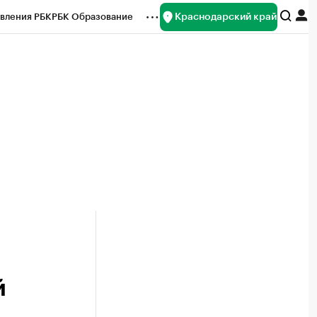
Краснодарский край
вления РБК
РБК Образование
редитные рейтинги
Франшизы
нсы
Рынок наличной валюты
й