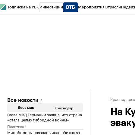
Подписка на РБК
Инвестиции
Мероприятия
Отрасли
Недви
РБК Курсы
РБК Life
Тренды
Визионеры
Национальные проекты
Горо
Газета
Спецпроекты СПб
Конференции СПб
Спецпроекты
Проверк
Краснодарск
Все новости
Краснодар
Весь мир
На К
Глава МВД Германии заявил, что страна
«стала целью гибридной войны»
эвак
Политика
Минобороны назвало число сбитых за