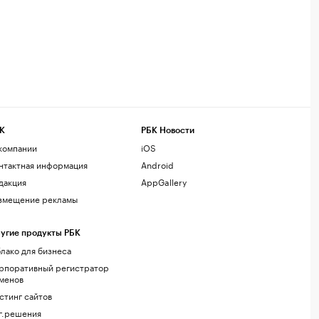
К
РБК Новости
компании
iOS
нтактная информация
Android
дакция
AppGallery
змещение рекламы
угие продукты РБК
лако для бизнеса
рпоративный регистратор
менов
стинг сайтов
г.решения