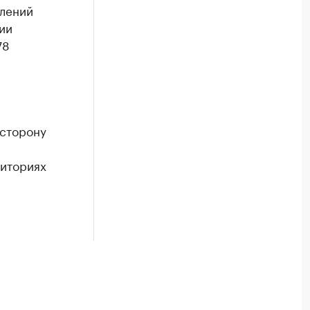
елений
ии
78
 сторону
риториях