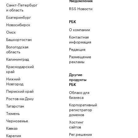
Уведомления
Санкт-Петербург
RSS Новости
и область
Екатеринбург
РБК
Новосибирск
О компании
Омск
Контактная
Башкортостан
информация
Вологодская
Редакция
область
Размещение
Калининград
рекламы
Краснодарский
край
Другие
Нижний
продукты
Новгород
РБК
Пермский край
Облако для
бизнеса
Ростов-на-Дону
Корпоративный
Татарстан
регистратор
Тюмень
доменов
Черноземье
Хостинг
сайтов
Кавказ
Рег.решения
Карелия