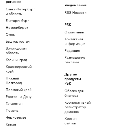
регионов
Уведомления
Санкт-Петербург
RSS Новости
и область
Екатеринбург
РБК
Новосибирск
О компании
Омск
Контактная
Башкортостан
информация
Вологодская
Редакция
область
Размещение
Калининград
рекламы
Краснодарский
край
Другие
Нижний
продукты
Новгород
РБК
Пермский край
Облако для
бизнеса
Ростов-на-Дону
Корпоративный
Татарстан
регистратор
Тюмень
доменов
Черноземье
Хостинг
сайтов
Кавказ