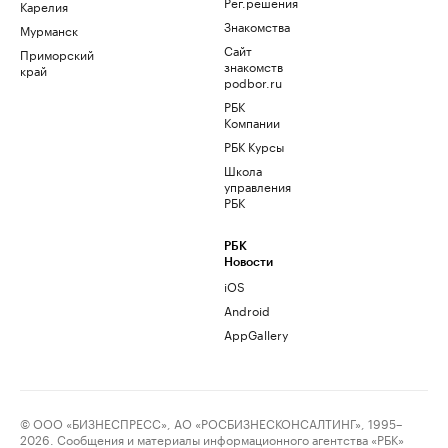
Рег.решения
Карелия
Знакомства
Мурманск
Сайт
Приморский
знакомств
край
podbor.ru
РБК
Компании
РБК Курсы
Школа
управления
РБК
РБК
Новости
iOS
Android
AppGallery
© ООО «БИЗНЕСПРЕСС», АО «РОСБИЗНЕСКОНСАЛТИНГ», 1995–
2026. Сообщения и материалы информационного агентства «РБК»