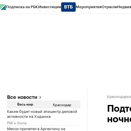
Подписка на РБК
Инвестиции
Мероприятия
Отрасли
Недви
РБК Курсы
РБК Life
Тренды
Визионеры
Национальные проекты
Горо
Газета
Спецпроекты СПб
Конференции СПб
Спецпроекты
Проверк
Краснодарск
Все новости
Краснодар
Весь мир
Подт
Каким будет новый эпицентр деловой
активности на Ходынке
ночн
РБК и Stone
Месси прилетел в Аргентину на