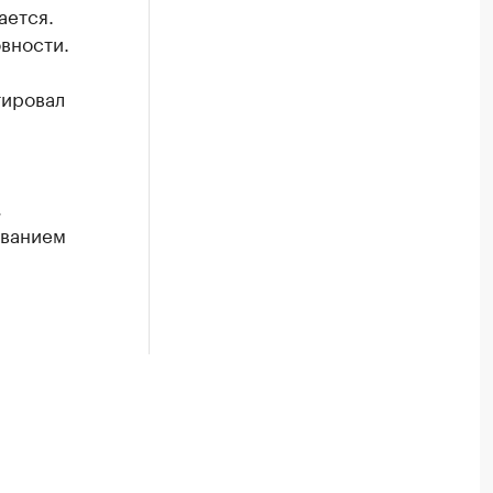
ается.
вности.
тировал
,
ованием