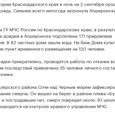
ории Краснодарского края в ночь на 2 сентября про
дождь. Сильнее всего непогода затронула Апшеронск
м ГУ МЧС России по Краснодарскому краю, в результ
х дождей в Апшеронске подтоплены 171 придомовая
я. В 82 частных дома зашла вода. На базе Дома куль
и пункт временного размещения на 120 человек.
адки прекратились, проводятся работы по откачке во
и последствий привлечено 35 человек личного состав
хники.
длерского района Сочи над Черным морем зафиксиро
ание смерча. Он вышел на берег в районе пляжа «Бу
 и пострадавших нет, смерч повредил около 30 шезл
находится на контроле краевого управления МЧС.