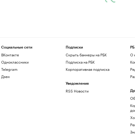
Социальные сети
Подписки
РБ
ВКонтакте
Скрыть баннеры на РБК
О 
Одноклассники
Подписка на РБК
Ко
Telegram
Корпоративная подписка
Ре
Дзен
Ра
Уведомления
RSS Новости
Др
Об
Ко
до
Хо
Ре
Зн