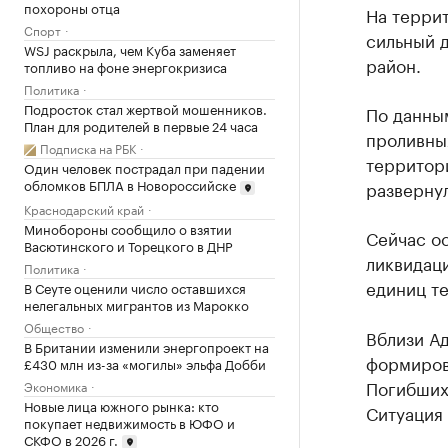
похороны отца
На террит
Спорт
сильный 
WSJ раскрыла, чем Куба заменяет
район.
топливо на фоне энергокризиса
Политика
Подросток стал жертвой мошенников.
По данны
План для родителей в первые 24 часа
проливны
Подписка на РБК
территори
Один человек пострадал при падении
обломков БПЛА в Новороссийске
развернул
Краснодарский край
Минобороны сообщило о взятии
Сейчас ос
Васютинского и Торецкого в ДНР
ликвидаци
Политика
единиц те
В Сеуте оценили число оставшихся
нелегальных мигрантов из Марокко
Общество
Вблизи А
В Британии изменили энергопроект на
формиров
£430 млн из-за «могилы» эльфа Добби
Погибших
Экономика
Новые лица южного рынка: кто
Ситуация 
покупает недвижимость в ЮФО и
СКФО в 2026 г.