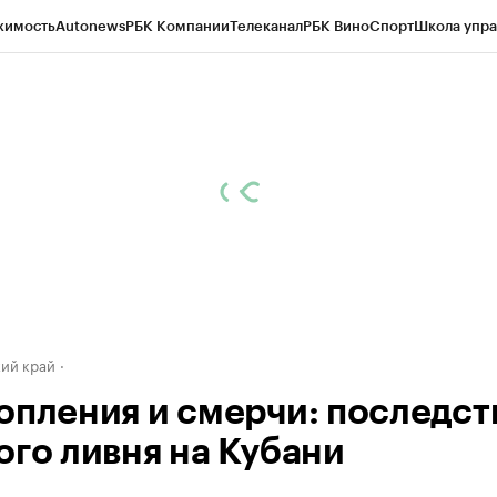
жимость
Autonews
РБК Компании
Телеканал
РБК Вино
Спорт
Школа упра
д
Стиль
Крипто
РБК Бизнес-среда
Дискуссионный клуб
Исследования
К
а контрагентов
Политика
Экономика
Бизнес
Технологии и медиа
Фина
ий край
опления и смерчи: последст
ого ливня на Кубани