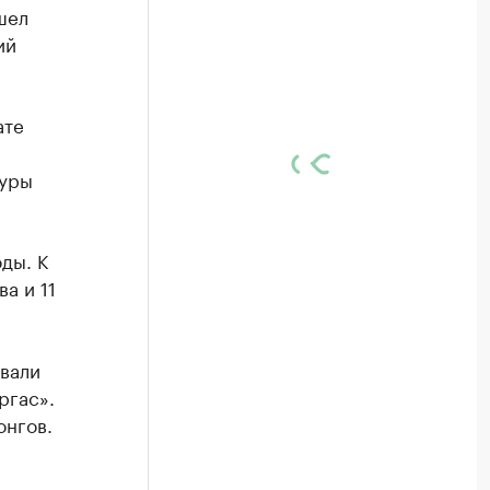
шел
ий
ате
туры
ды. К
а и 11
вали
ргас».
онгов.