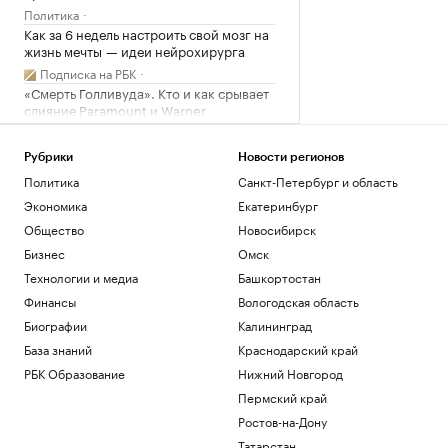
Политика
Как за 6 недель настроить свой мозг на
жизнь мечты — идеи нейрохирурга
Подписка на РБК
«Смерть Голливуда». Кто и как срывает
слияние Paramount и Warner
Технологии и медиа
Часть Одессы осталась без
Рубрики
Новости регионов
электроснабжения
Политика
Санкт-Петербург и область
Общество
Экономика
Екатеринбург
На саудовском НПЗ после удара
хуситов начался пожар. Видео
Общество
Новосибирск
Политика
Бизнес
Омск
Технологии и медиа
Башкортостан
Загрузить еще
Финансы
Вологодская область
Биографии
Калининград
База знаний
Краснодарский край
РБК Образование
Нижний Новгород
Пермский край
Ростов-на-Дону
Татарстан