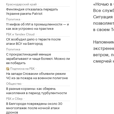
«Ночью в
Краснодарский край
Финляндия отказалась передать
Все служ
Украине ракеты Patriot
Ситуация 
Политика
позволяе
11 мифов об ИИ в промышленности — и
в своем T
как все устроено на практике
РБК и Yandex Cloud
СК возбудил дело о теракте после
Напомним
атаки ВСУ на Белгород
экстренн
Политика
ветром, 
С прокрастинацией меньше
зарабатывают и чаще болеют. Можно ли
смерчей 
ее победить
Подписка на РБК
На западе Словакии объявили режим
ЧС из-за пожара на военном полигоне
Общество
В разные корзины: как сберечь
накопления в период турбулентности
РБК и Сбер
В Белгороде повреждены около 30
многоэтажек после ночной атаки
дронов