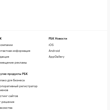
К
РБК Новости
компании
iOS
нтактная информация
Android
дакция
AppGallery
змещение рекламы
угие продукты РБК
лако для бизнеса
рпоративный регистратор
менов
стинг сайтов
г.решения
акомства