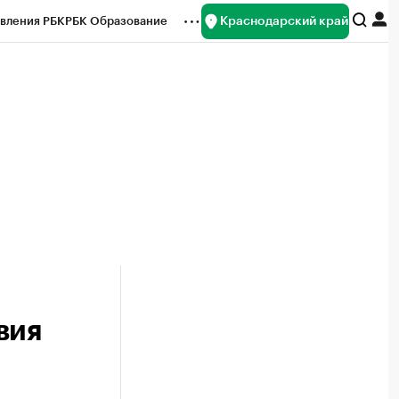
Краснодарский край
вления РБК
РБК Образование
редитные рейтинги
Франшизы
нсы
Рынок наличной валюты
вия