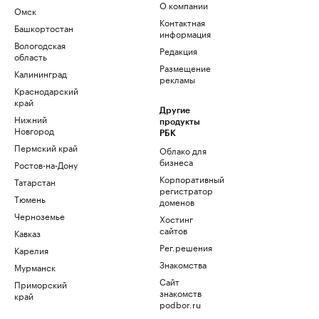
О компании
Омск
Контактная
Башкортостан
информация
Вологодская
Редакция
область
Размещение
Калининград
рекламы
Краснодарский
край
Другие
Нижний
продукты
Новгород
РБК
Пермский край
Облако для
бизнеса
Ростов-на-Дону
Корпоративный
Татарстан
регистратор
Тюмень
доменов
Черноземье
Хостинг
сайтов
Кавказ
Рег.решения
Карелия
Знакомства
Мурманск
Сайт
Приморский
знакомств
край
podbor.ru