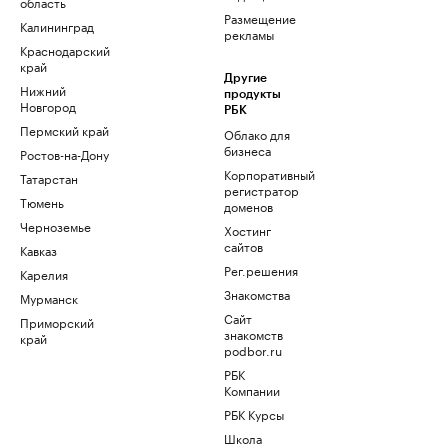
область
Размещение
Калининград
рекламы
Краснодарский
край
Другие
Нижний
продукты
Новгород
РБК
Пермский край
Облако для
бизнеса
Ростов-на-Дону
Корпоративный
Татарстан
регистратор
Тюмень
доменов
Черноземье
Хостинг
сайтов
Кавказ
Рег.решения
Карелия
Знакомства
Мурманск
Сайт
Приморский
знакомств
край
podbor.ru
РБК
Компании
РБК Курсы
Школа