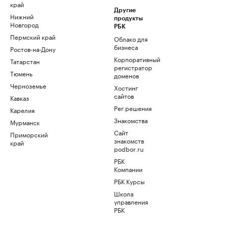
край
Другие
Нижний
продукты
Новгород
РБК
Пермский край
Облако для
бизнеса
Ростов-на-Дону
Корпоративный
Татарстан
регистратор
Тюмень
доменов
Черноземье
Хостинг
сайтов
Кавказ
Рег.решения
Карелия
Знакомства
Мурманск
Сайт
Приморский
знакомств
край
podbor.ru
РБК
Компании
РБК Курсы
Школа
управления
РБК