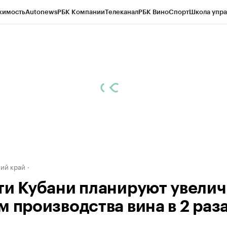
жимость
Autonews
РБК Компании
Телеканал
РБК Вино
Спорт
Школа упра
д
Стиль
Крипто
РБК Бизнес-среда
Дискуссионный клуб
Исследования
К
а контрагентов
Политика
Экономика
Бизнес
Технологии и медиа
Фина
ий край
ти Кубани планируют увелич
м производства вина в 2 раз