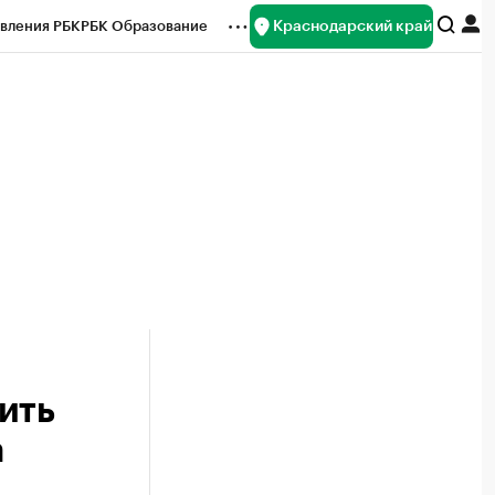
Краснодарский край
вления РБК
РБК Образование
редитные рейтинги
Франшизы
нсы
Рынок наличной валюты
ить
а