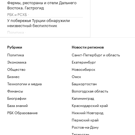
Фермы, рестораны и отели Дальнего
Востока. Гастрогид
РБК и РСХБ
У побережья Турции обнаружили
неизвестный беспилотник
Политика
«Арсенал» совершил один из самых
дорогих трансферов в своей истории
Рубрики
Новости регионов
Спорт
Политика
Санкт-Петербург и область
Премьер Болгарии сообщил о взрыве
беспилотника рядом с газопроводом
Экономика
Екатеринбург
Политика
Общество
Новосибирск
Развожаев сообщил подробности двух
Бизнес
Омск
атак ВСУ на Севастополь
Технологии и медиа
Башкортостан
Политика
Финансы
Вологодская область
Загрузить еще
Биографии
Калининград
База знаний
Краснодарский край
РБК Образование
Нижний Новгород
Пермский край
Ростов-на-Дону
Татарстан