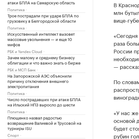
атаки БПЛА на Самарскую область
В Красно
Политика
млн бутыл
Трое пострадали при ударе БПЛА по
вице-губ
грузовику в Белгородской области
Политика
Искусственный интеллект вызовет
«Сегодня 
массовые увольнения — и еще 10
раза боль
мифов
России пр
РБК и Yandex Cloud
Зачем малому и среднему бизнесу
необходи
облигации и что важно знать о бирже
— расска
РБК и МСП Банк
На Запорожской АЭС объяснили
По словам
причину отключения внешнего
электропитания
распростр
Политика
виноград
Число пострадавших при атаке БПЛА
на Ильский НПЗ выросло до шести
Политика
«У нас же
Плющенко назвал радостью
основой д
возвращение Валиевой и Трусовой на
будет сто
турниры ISU
рубин гол
Спорт