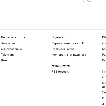
Социальные сети
Подписки
РБ
ВКонтакте
Скрыть баннеры на РБК
О 
Одноклассники
Подписка на РБК
Ко
Telegram
Корпоративная подписка
Ре
Дзен
Ра
Уведомления
RSS Новости
Др
Об
Ко
до
Хо
Ре
Зн