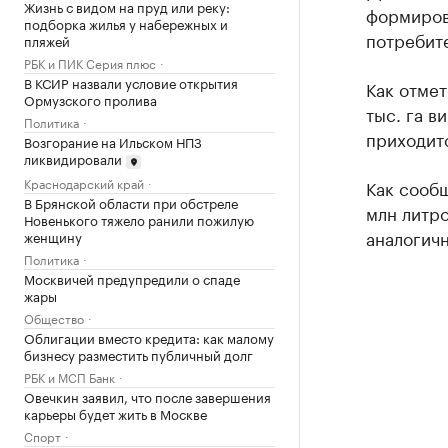
Жизнь с видом на пруд или реку:
формиров
подборка жилья у набережных и
потребите
пляжей
РБК и ПИК Серия плюс
В КСИР назвали условие открытия
Как отмет
Ормузского пролива
тыс. га в
Политика
приходитс
Возгорание на Ильском НПЗ
ликвидировали
Краснодарский край
Как сообщ
В Брянской области при обстреле
млн литро
Новенького тяжело ранили пожилую
аналогич
женщину
Политика
Москвичей предупредили о спаде
жары
Общество
Облигации вместо кредита: как малому
бизнесу разместить публичный долг
РБК и МСП Банк
Овечкин заявил, что после завершения
карьеры будет жить в Москве
Спорт