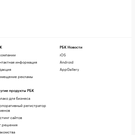
К
РБК Новости
компании
iOS
нтактная информация
Android
дакция
AppGallery
змещение рекламы
угие продукты РБК
лако для бизнеса
рпоративный регистратор
менов
стинг сайтов
г.решения
акомства