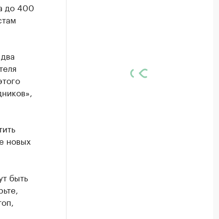
а до 400
стам
 два
теля
этого
дников»,
тить
е новых
ут быть
рьте,
топ,