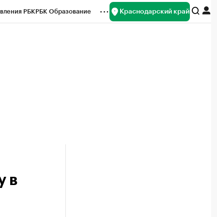
Краснодарский край
вления РБК
РБК Образование
редитные рейтинги
Франшизы
нсы
Рынок наличной валюты
у в