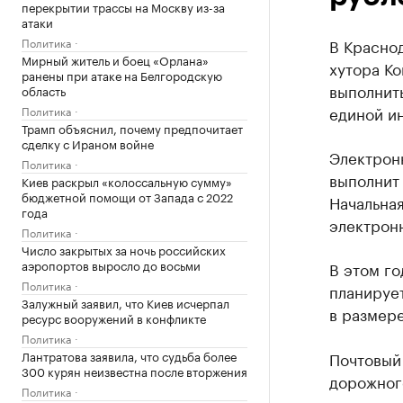
перекрытии трассы на Москву из-за
атаки
Политика
В Красно
Мирный житель и боец «Орлана»
хутора Ко
ранены при атаке на Белгородскую
выполнить
область
единой и
Политика
Трамп объяснил, почему предпочитает
сделку с Ираном войне
Электрон
Политика
выполнит 
Киев раскрыл «колоссальную сумму»
бюджетной помощи от Запада с 2022
Начальная
года
электрон
Политика
Число закрытых за ночь российских
аэропортов выросло до восьми
В этом го
Политика
планирует
Залужный заявил, что Киев исчерпал
в размере
ресурс вооружений в конфликте
Политика
Лантратова заявила, что судьба более
Почтовый 
300 курян неизвестна после вторжения
дорожног
Политика