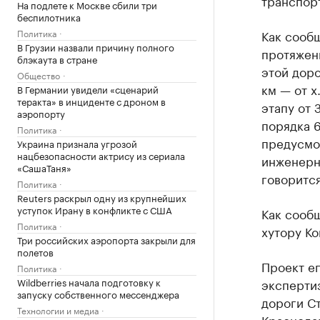
транспорт
На подлете к Москве сбили три
беспилотника
Политика
Как сооб
В Грузии назвали причину полного
протяженн
блэкаута в стране
этой доро
Общество
км — от х
В Германии увидели «сценарий
теракта» в инциденте с дроном в
этапу от 
аэропорту
порядка 6
Политика
предусмо
Украина признала угрозой
нацбезопасности актрису из сериала
инженерн
«СашаТаня»
говоритс
Политика
Reuters раскрыл одну из крупнейших
уступок Ирану в конфликте с США
Как сообщ
Политика
хутору К
Три российских аэропорта закрыли для
полетов
Проект е
Политика
Wildberries начала подготовку к
экспертиз
запуску собственного мессенджера
дороги Ст
Технологии и медиа
Краснода