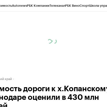
жимость
Autonews
РБК Компании
Телеканал
РБК Вино
Спорт
Школа упра
д
Стиль
Крипто
РБК Бизнес-среда
Дискуссионный клуб
Исследования
К
а контрагентов
Политика
Экономика
Бизнес
Технологии и медиа
Фина
ий край
мость дороги к х.Копанском
нодаре оценили в 430 млн
ей