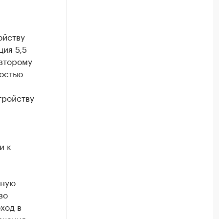
ойству
ция 5,5
 второму
ностью
тройству
и к
нную
во
ход в
ючения