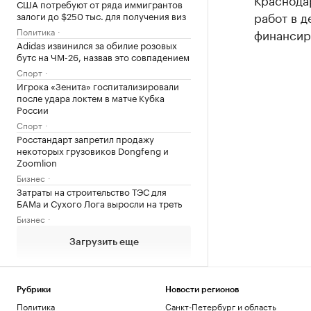
США потребуют от ряда иммигрантов
работ в 
залоги до $250 тыс. для получения виз
Политика
финансиро
Adidas извинился за обилие розовых
бутс на ЧМ-26, назвав это совпадением
Спорт
Игрока «Зенита» госпитализировали
после удара локтем в матче Кубка
России
Спорт
Росстандарт запретил продажу
некоторых грузовиков Dongfeng и
Zoomlion
Бизнес
Затраты на строительство ТЭС для
БАМа и Сухого Лога выросли на треть
Бизнес
Загрузить еще
Рубрики
Новости регионов
Политика
Санкт-Петербург и область