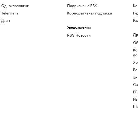
Одноклассники
Подписка на РБК
Ко
Telegram
Корпоративная подписка
Ре
Дзен
Ра
Уведомления
RSS Новости
Др
Об
Ко
до
Хо
Ре
Зн
Са
РБ
РБ
Шк