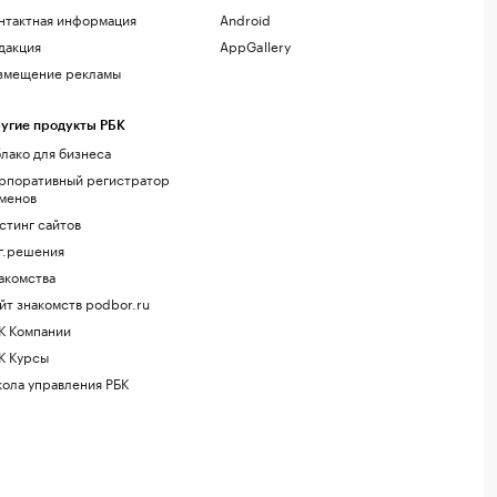
нтактная информация
Android
дакция
AppGallery
змещение рекламы
угие продукты РБК
лако для бизнеса
рпоративный регистратор
менов
стинг сайтов
г.решения
акомства
йт знакомств podbor.ru
К Компании
К Курсы
ола управления РБК