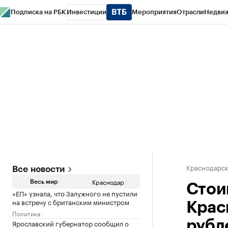
Подписка на РБК
Инвестиции
Мероприятия
Отрасли
Недви
РБК Курсы
РБК Life
Тренды
Визионеры
Национальные проекты
Горо
Газета
Спецпроекты СПб
Конференции СПб
Спецпроекты
Проверк
Краснодарск
Все новости
Краснодар
Весь мир
Стои
«ЕП» узнала, что Залужного не пустили
на встречу с британским министром
Крас
Политика
Ярославский губернатор сообщил о
рубл