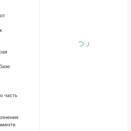
от
х
рая
базе
ю часть
олнения
аменте