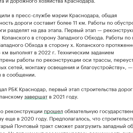
а и дорожного хозяйства Краснодара.
щили в пресс-службе мэрии Краснодара, общая
ость дороги составит более 11 км. Работы по обустр
ги разделят на два этапа. Первый этап — реконструк
. Копанского в сторону Западного Обхода. Работы по
Западного Обхода в сторону х. Копанского протяжен
 км выполнят в 2022 г. Техническим заданием
трены работы по реконструкции оси трассы, переус
ых сетей, монтажу освещения и благоустройству», —
я в сообщении.
ал РБК Краснодар, первый этап строительства дорог
опанскому
завершат
в 2021 году.
го реконструкции
прошел
обязательную государстве
у еще в 2020 году. Предполагалось, что строительст
арый Почтовый тракт сможет разгрузить западный об
ре. На тот момент рассматривалась возможность вкл