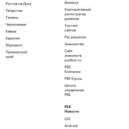
бизнеса
Ростов-на-Дону
Корпоративный
Татарстан
регистратор
Тюмень
доменов
Черноземье
Хостинг
сайтов
Кавказ
Рег.решения
Карелия
Знакомства
Мурманск
Сайт
Приморский
знакомств
край
podbor.ru
РБК
Компании
РБК Курсы
Школа
управления
РБК
РБК
Новости
iOS
Android