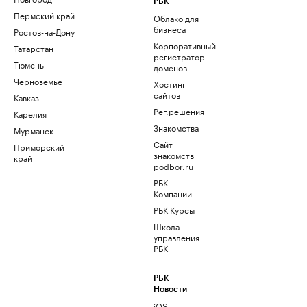
РБК
Пермский край
Облако для
бизнеса
Ростов-на-Дону
Корпоративный
Татарстан
регистратор
Тюмень
доменов
Черноземье
Хостинг
сайтов
Кавказ
Рег.решения
Карелия
Знакомства
Мурманск
Сайт
Приморский
знакомств
край
podbor.ru
РБК
Компании
РБК Курсы
Школа
управления
РБК
РБК
Новости
iOS