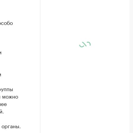
особо
и
и
руппы
я можно
нее
й.
 органы.