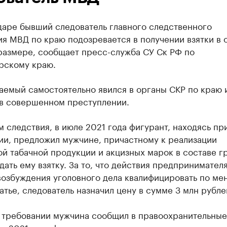
даре бывший следователь главного следственного
я МВД по краю подозревается в получении взятки в 
размере, сообщает пресс-служба СУ Ск РФ по
рскому краю.
аемый самостоятельно явился в органы СКР по краю 
 в совершенном преступлении.
 следствия, в июле 2021 года фигурант, находясь пр
ии, предложил мужчине, причастному к реализации
й табачной продукции и акцизных марок в составе г
дать ему взятку. За то, что действия предпринимател
возбуждения уголовного дела квалифицировать по ме
атье, следователь назначил цену в сумме 3 млн рубле
 требовании мужчина сообщил в правоохранительные