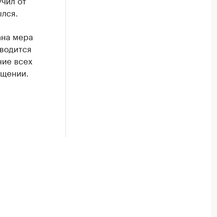
учил от
лся.
ана мера
оводится
ние всех
бщении.