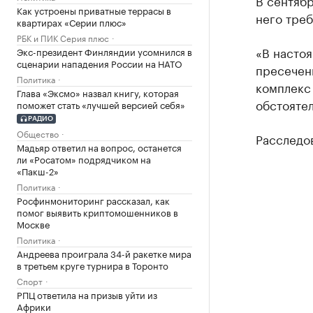
В сентябр
Как устроены приватные террасы в
него треб
квартирах «Серии плюс»
РБК и ПИК Серия плюс
«В насто
Экс-президент Финляндии усомнился в
сценарии нападения России на НАТО
пресечени
Политика
комплекс
Глава «Эксмо» назвал книгу, которая
обстояте
поможет стать «лучшей версией себя»
РАДИО
Общество
Расследо
Мадьяр ответил на вопрос, останется
ли «Росатом» подрядчиком на
«Пакш-2»
Политика
Росфинмониторинг рассказал, как
помог выявить криптомошенников в
Москве
Политика
Андреева проиграла 34-й ракетке мира
в третьем круге турнира в Торонто
Спорт
РПЦ ответила на призыв уйти из
Африки