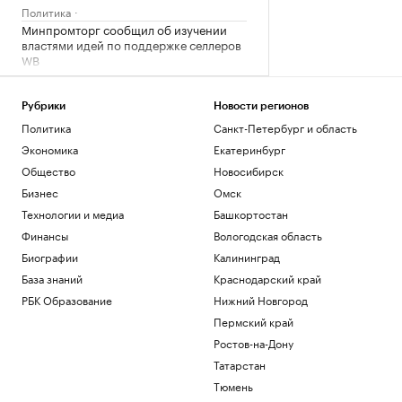
Политика
Минпромторг сообщил об изучении
властями идей по поддержке селлеров
WB
Бизнес
Александр Усик заявил, что у него есть
Рубрики
Новости регионов
«два варианта» для прощального боя
Политика
Санкт-Петербург и область
Спорт
Экономика
Екатеринбург
Что такое медленная жизнь и какую
роль в этом играет дерево
Общество
Новосибирск
РБК и Старквуд
Бизнес
Омск
Метеоролог рассказала о погоде в
Технологии и медиа
Башкортостан
Москве на выходных
Финансы
Вологодская область
Общество
Биографии
Калининград
Загрузить еще
База знаний
Краснодарский край
РБК Образование
Нижний Новгород
Пермский край
Ростов-на-Дону
Татарстан
Тюмень