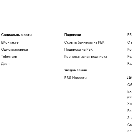
Социальные сети
Подписки
РБ
ВКонтакте
Скрыть баннеры на РБК
О 
Одноклассники
Подписка на РБК
Ко
Telegram
Корпоративная подписка
Ре
Дзен
Ра
Уведомления
RSS Новости
Др
Об
Ко
до
Хо
Ре
Зн
Са
РБ