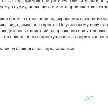
е 2021 года фигурант встретился с заявителем и пол
уемую сумму, после чего с места происшествия скры
ящее время в отношении подозреваемого судом избр
я в виде домашнего ареста. По уголовному делу пр
 следственных действий, направленных на установле
льств совершенного преступления», говорится в соо
вание уголовного дела продолжается.