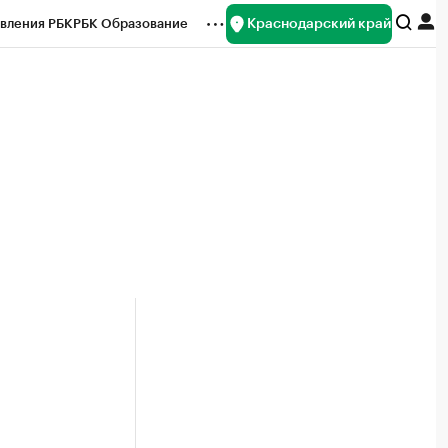
Краснодарский край
вления РБК
РБК Образование
редитные рейтинги
Франшизы
нсы
Рынок наличной валюты