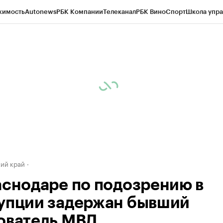
жимость
Autonews
РБК Компании
Телеканал
РБК Вино
Спорт
Школа упра
д
Стиль
Крипто
РБК Бизнес-среда
Дискуссионный клуб
Исследования
К
а контрагентов
Политика
Экономика
Бизнес
Технологии и медиа
Фина
ий край
аснодаре по подозрению в
упции задержан бывший
ователь МВД