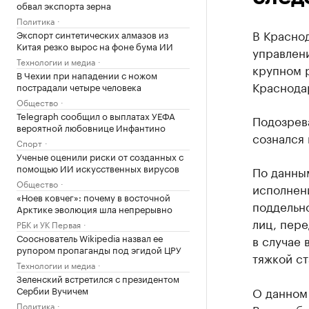
обвал экспорта зерна
Политика
В Красно
Экспорт синтетических алмазов из
Китая резко вырос на фоне бума ИИ
управлени
Технологии и медиа
крупном 
В Чехии при нападении с ножом
Краснода
пострадали четыре человека
Общество
Telegraph сообщил о выплатах УЕФА
Подозрев
вероятной любовнице Инфантино
сознался
Спорт
Ученые оценили риски от созданных с
помощью ИИ искусственных вирусов
По данным
Общество
исполнен
«Ноев ковчег»: почему в восточной
поддельно
Арктике эволюция шла непрерывно
лиц, пере
РБК и УК Первая
Сооснователь Wikipedia назвал ее
в случае 
рупором пропаганды под эгидой ЦРУ
тяжкой ст
Технологии и медиа
Зеленский встретился с президентом
Сербии Вучичем
О данном
Политика