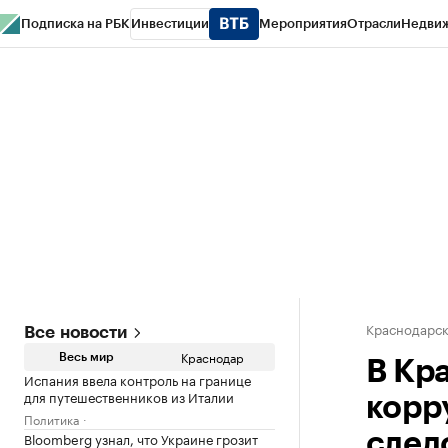
Подписка на РБК
Инвестиции
Мероприятия
Отрасли
Недви
РБК Курсы
РБК Life
Тренды
Визионеры
Национальные проекты
Горо
Газета
Спецпроекты СПб
Конференции СПб
Спецпроекты
Проверк
Краснодарск
Все новости
Краснодар
Весь мир
В Кр
Испания ввела контроль на границе
для путешественников из Италии
корр
Политика
Bloomberg узнал, что Украине грозит
след