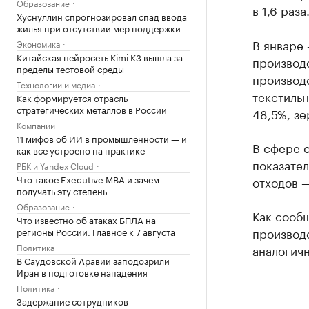
Образование
в 1,6 раза
Хуснуллин спрогнозировал спад ввода
жилья при отсутствии мер поддержки
В январе
Экономика
Китайская нейросеть Kimi K3 вышла за
производ
пределы тестовой среды
производс
Технологии и медиа
текстильн
Как формируется отрасль
стратегических металлов в России
48,5%, зе
Компании
11 мифов об ИИ в промышленности — и
В сфере 
как все устроено на практике
показател
РБК и Yandex Cloud
Что такое Executive MBA и зачем
отходов —
получать эту степень
Образование
Как сооб
Что известно об атаках БПЛА на
производ
регионы России. Главное к 7 августа
Политика
аналогич
В Саудовской Аравии заподозрили
Иран в подготовке нападения
Политика
Задержание сотрудников