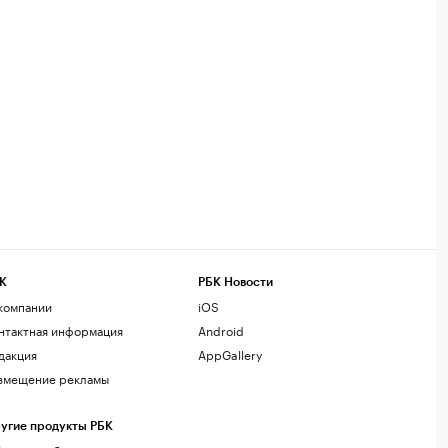
К
РБК Новости
компании
iOS
нтактная информация
Android
дакция
AppGallery
змещение рекламы
угие продукты РБК