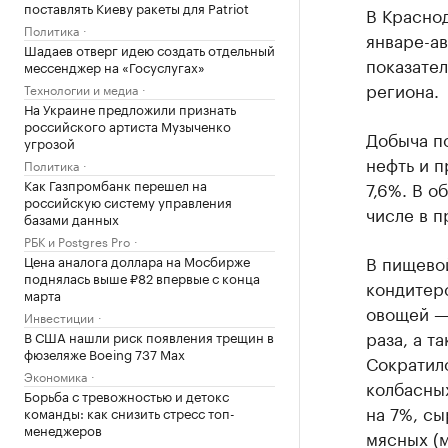
поставлять Киеву ракеты для Patriot
В Красно
Политика
январе-ав
Шадаев отверг идею создать отдельный
показате
мессенджер на «Госуслугах»
региона.
Технологии и медиа
На Украине предложили признать
российского артиста Музыченко
Добыча по
угрозой
нефть и 
Политика
Как Газпромбанк перешел на
7,6%. В о
российскую систему управления
числе в п
базами данных
РБК и Postgres Pro
В пищево
Цена аналога доллара на Мосбирже
поднялась выше ₽82 впервые с конца
кондитерс
марта
овощей — 
Инвестиции
раза, а т
В США нашли риск появления трещин в
фюзеляже Boeing 737 Max
Сократило
Экономика
колбасны
Борьба с тревожностью и детокс
на 7%, сы
команды: как снизить стресс топ-
менеджеров
мясных (