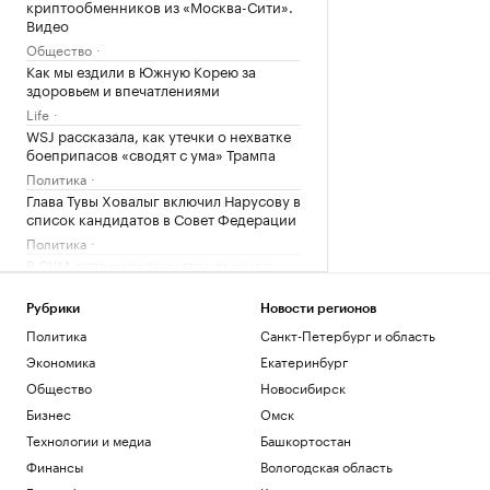
криптообменников из «Москва-Сити».
Видео
Общество
Как мы ездили в Южную Корею за
здоровьем и впечатлениями
Life
WSJ рассказала, как утечки о нехватке
боеприпасов «сводят с ума» Трампа
Политика
Глава Тувы Ховалыг включил Нарусову в
список кандидатов в Совет Федерации
Политика
В США отложили принятие закона о
крипторынке CLARITY Act до осени
Крипто
Рубрики
Новости регионов
Политика
Санкт-Петербург и область
Загрузить еще
Экономика
Екатеринбург
Общество
Новосибирск
Бизнес
Омск
Технологии и медиа
Башкортостан
Финансы
Вологодская область