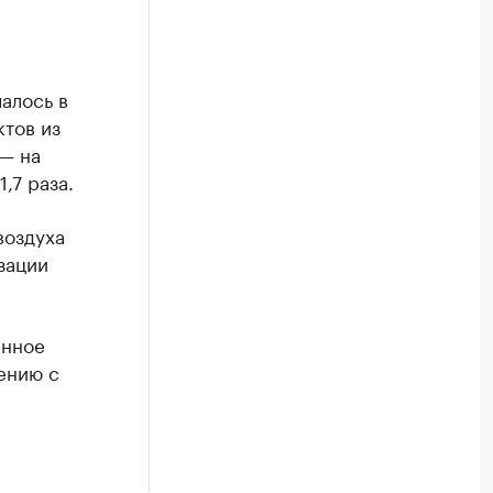
алось в
ктов из
— на
,7 раза.
воздуха
зации
енное
ению с