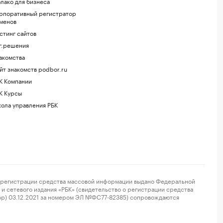
лако для бизнеса
рпоративный регистратор
менов
стинг сайтов
г.решения
акомства
йт знакомств podbor.ru
К Компании
К Курсы
ола управления РБК
регистрации средства массовой информации выдано Федеральной
и сетевого издания «РБК» (свидетельство о регистрации средства
ор) 03.12.2021 за номером ЭЛ №ФС77-82385) сопровождаются