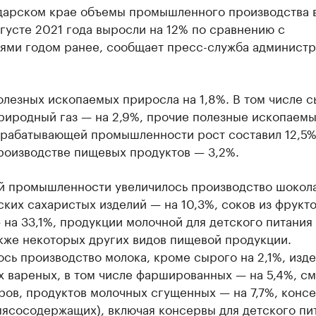
дарском крае объемы промышленного производства 
густе 2021 года выросли на 12% по сравнению с
лями годом ранее, сообщает пресс-служба админист
лезных ископаемых приросла на 1,8%. В том числе с
природный газ — на 2,9%, прочие полезные ископаем
брабатывающей промышленности рост составил 12,5%,
роизводстве пищевых продуктов — 3,2%.
й промышленности увеличилось производство шокола
ких сахаристых изделий — на 10,3%, соков из фрукто
на 33,1%, продукции молочной для детского питания 
акже некоторых других видов пищевой продукции.
сь производство молока, кроме сырого на 2,1%, изд
х вареных, в том числе фаршированных — на 5,4%, с
ров, продуктов молочных сгущенных — на 7,7%, конс
мясосодержащих), включая консервы для детского пи