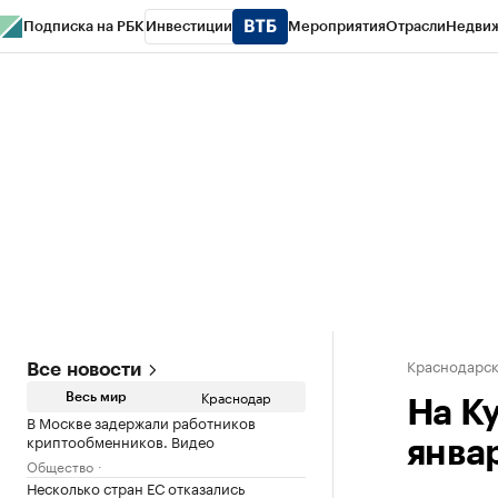
Подписка на РБК
Инвестиции
Мероприятия
Отрасли
Недви
РБК Курсы
РБК Life
Тренды
Визионеры
Национальные проекты
Горо
Газета
Спецпроекты СПб
Конференции СПб
Спецпроекты
Проверк
Краснодарск
Все новости
Краснодар
Весь мир
На К
В Москве задержали работников
криптообменников. Видео
январ
Общество
Несколько стран ЕС отказались