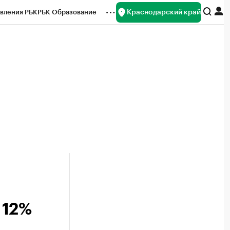
Краснодарский край
вления РБК
РБК Образование
редитные рейтинги
Франшизы
нсы
Рынок наличной валюты
 12%