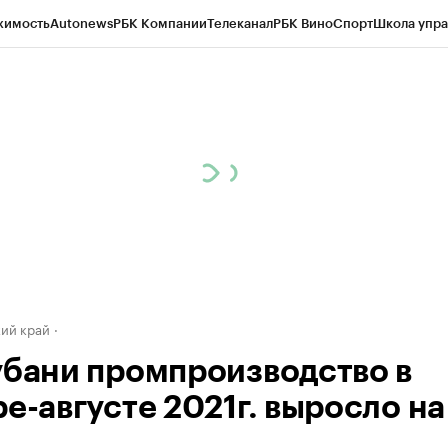
жимость
Autonews
РБК Компании
Телеканал
РБК Вино
Спорт
Школа упра
д
Стиль
Крипто
РБК Бизнес-среда
Дискуссионный клуб
Исследования
К
а контрагентов
Политика
Экономика
Бизнес
Технологии и медиа
Фина
ий край
убани промпроизводство в
е-августе 2021г. выросло на