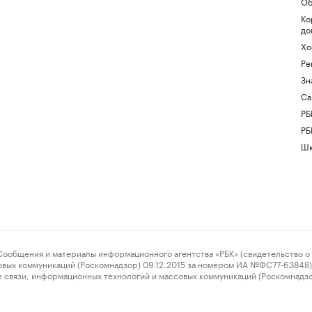
Об
Ко
до
Хо
Ре
Зн
Са
РБ
РБ
Шк
ения и материалы информационного агентства «РБК» (свидетельство о 
овых коммуникаций (Роскомнадзор) 09.12.2015 за номером ИА №ФС77-63848) 
 связи, информационных технологий и массовых коммуникаций (Роскомнадз