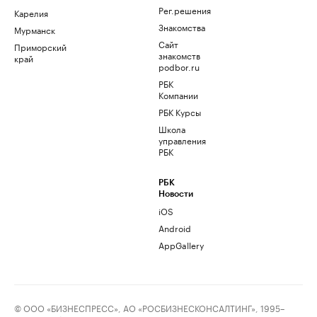
Рег.решения
Карелия
Знакомства
Мурманск
Сайт
Приморский
знакомств
край
podbor.ru
РБК
Компании
РБК Курсы
Школа
управления
РБК
РБК
Новости
iOS
Android
AppGallery
© ООО «БИЗНЕСПРЕСС», АО «РОСБИЗНЕСКОНСАЛТИНГ», 1995–