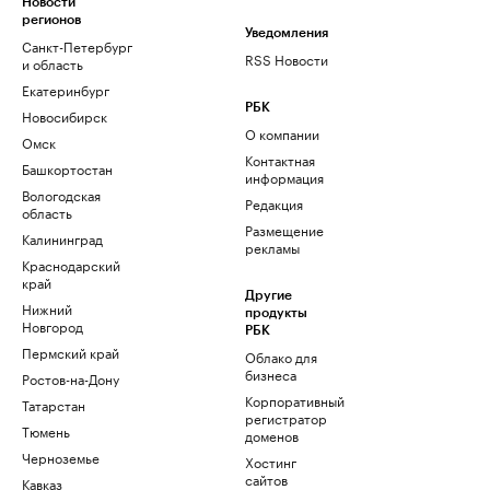
Новости
регионов
Уведомления
Санкт-Петербург
RSS Новости
и область
Екатеринбург
РБК
Новосибирск
О компании
Омск
Контактная
Башкортостан
информация
Вологодская
Редакция
область
Размещение
Калининград
рекламы
Краснодарский
край
Другие
Нижний
продукты
Новгород
РБК
Пермский край
Облако для
бизнеса
Ростов-на-Дону
Корпоративный
Татарстан
регистратор
Тюмень
доменов
Черноземье
Хостинг
сайтов
Кавказ