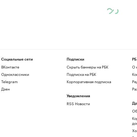
Социальные сети
Подписки
РБ
ВКонтакте
Скрыть баннеры на РБК
О 
Одноклассники
Подписка на РБК
Ко
Telegram
Корпоративная подписка
Ре
Дзен
Ра
Уведомления
RSS Новости
Др
Об
Ко
до
Хо