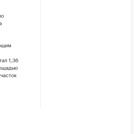
ло
а
ющим
ал 1,36
лощадью
участок