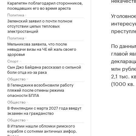
некачест
Карапетян поблагодарил сторонников,
посещавших его во время ареста
Уголовное
Политика
Зеленский заявил о почти полном
интересу
отсутствии целых тепловых
преступл
электростанций
Политика
Мельникова заявила, что после
По данны
невыдачи визы на ЧЕ ей жаль своего
главой я
здоровья
деклараци
Спорт
Сын Джо Байдена рассказал о сильной
млн рубле
боли отца из-за рака
2,1 тыс. 
Общество
(1000 кв.
В Геленджике возобновили работу
пляжей после отмены режима
опасности БПЛА
Общество
В Финляндии с марта 2027 года введут
экзамен на гражданство
Общество
В Италии нашли обломки римского
корабля с сотнями античных амфор.
Видео