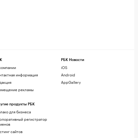
К
РБК Новости
компании
iOS
нтактная информация
Android
дакция
AppGallery
змещение рекламы
угие продукты РБК
лако для бизнеса
рпоративный регистратор
менов
стинг сайтов