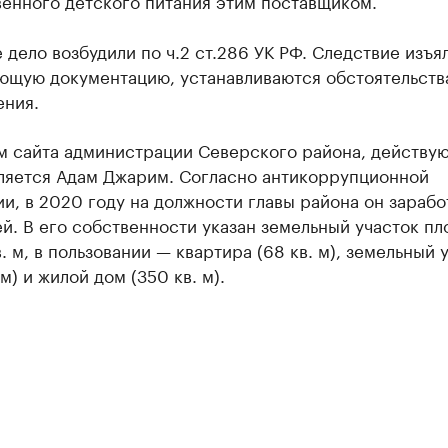
венного детского питания этим поставщиком.
 дело возбудили по ч.2 ст.286 УК РФ. Следствие изъя
ющую документацию, устанавливаются обстоятельств
ения.
м сайта администрации Северского района, действу
вляется Адам Джарим. Согласно антикоррупционной
и, в 2020 году на должности главы района он заработ
й. В его собственности указан земельный участок п
кв. м, в пользовании — квартира (68 кв. м), земельный 
 м) и жилой дом (350 кв. м).