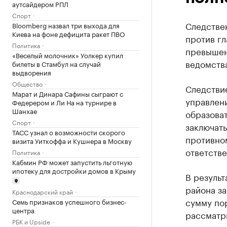
аутсайдером РПЛ
Спорт
Следстве
Bloomberg назвал три выхода для
Киева на фоне дефицита ракет ПВО
против г
Политика
превышен
«Веселый молочник» Уолкер купил
ведомств
билеты в Стамбул на случай
выдворения
Общество
Следствие
Марат и Динара Сафины сыграют с
управлени
Федерером и Ли На на турнире в
Шанхае
образова
Спорт
заключат
ТАСС узнал о возможности скорого
противно
визита Уиткоффа и Кушнера в Москву
ответстве
Политика
Кабмин РФ может запустить льготную
ипотеку для достройки домов в Крыму
В результ
района за
Краснодарский край
сумму по
Семь признаков успешного бизнес-
центра
рассматр
РБК и Upside