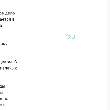
ое дело
ается в
а
нику
щиком. В
ивлечь к
ады
на
в не
вок