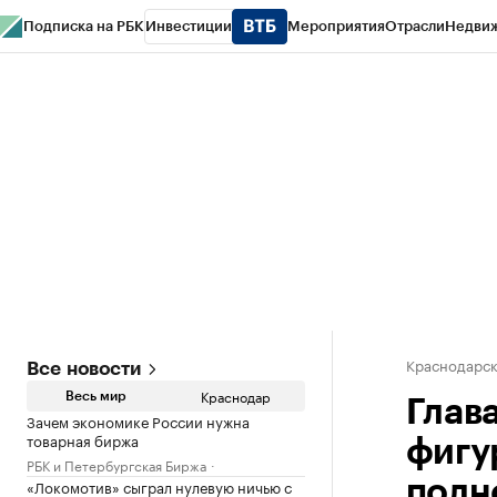
Подписка на РБК
Инвестиции
Мероприятия
Отрасли
Недви
РБК Курсы
РБК Life
Тренды
Визионеры
Национальные проекты
Горо
Газета
Спецпроекты СПб
Конференции СПб
Спецпроекты
Проверк
Краснодарск
Все новости
Краснодар
Весь мир
Глав
Зачем экономике России нужна
товарная биржа
фигу
РБК и Петербургская Биржа
«Локомотив» сыграл нулевую ничью с
полн