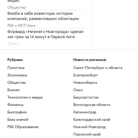
Общество
Влюби в себя инвестора: истории
компаний, разместивших облигации
РБК и МСП Банк
Форвард «Нижнего Новгорода» сделал
хет-трик за 14 минут в Первой лиге
Спорт
«Газпром» заметил антирекорд по
объему запасов газа в Европе
Рубрики
Новости регионов
Бизнес
WSJ рассказала о находках, меняющих
Политика
Санкт-Петербург и область
представление об истории Китая
Экономика
Екатеринбург
Общество
Общество
Новосибирск
Иран атаковал ракетами танкер
Бизнес
Омск
эмиратской госнефтекомпании
Технологии и медиа
Башкортостан
Политика
Финансы
Вологодская область
Загрузить еще
Биографии
Калининград
База знаний
Краснодарский край
РБК Образование
Нижний Новгород
Пермский край