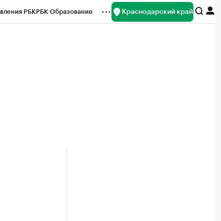
Краснодарский край
вления РБК
РБК Образование
редитные рейтинги
Франшизы
нсы
Рынок наличной валюты