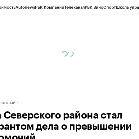
жимость
Autonews
РБК Компании
Телеканал
РБК Вино
Спорт
Школа упра
д
Стиль
Крипто
РБК Бизнес-среда
Дискуссионный клуб
Исследования
К
а контрагентов
Политика
Экономика
Бизнес
Технологии и медиа
Фина
ий край
а Северского района стал
рантом дела о превышении
омочий