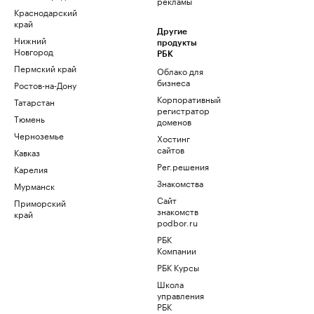
рекламы
Краснодарский
край
Другие
Нижний
продукты
Новгород
РБК
Пермский край
Облако для
бизнеса
Ростов-на-Дону
Корпоративный
Татарстан
регистратор
Тюмень
доменов
Черноземье
Хостинг
сайтов
Кавказ
Рег.решения
Карелия
Знакомства
Мурманск
Сайт
Приморский
знакомств
край
podbor.ru
РБК
Компании
РБК Курсы
Школа
управления
РБК