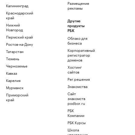
Размещение
Калининград
рекламы
Краснодарский
край
Другие
Нижний
продукты
Новгород
РБК
Пермский край
Облако для
бизнеса
Ростов-на-Дону
Корпоративный
Татарстан
регистратор
Тюмень
доменов
Черноземье
Хостинг
сайтов
Кавказ
Рег.решения
Карелия
Знакомства
Мурманск
Сайт
Приморский
знакомств
край
podbor.ru
РБК
Компании
РБК Курсы
Школа
управления