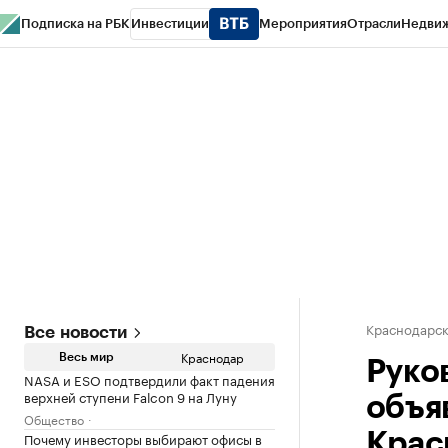
Подписка на РБК
Инвестиции
Мероприятия
Отрасли
Недви
РБК Курсы
РБК Life
Тренды
Визионеры
Национальные проекты
Горо
Газета
Спецпроекты СПб
Конференции СПб
Спецпроекты
Проверк
Краснодарск
Все новости
Краснодар
Весь мир
Руко
NASA и ESO подтвердили факт падения
верхней ступени Falcon 9 на Луну
объя
Общество
Почему инвесторы выбирают офисы в
Крас