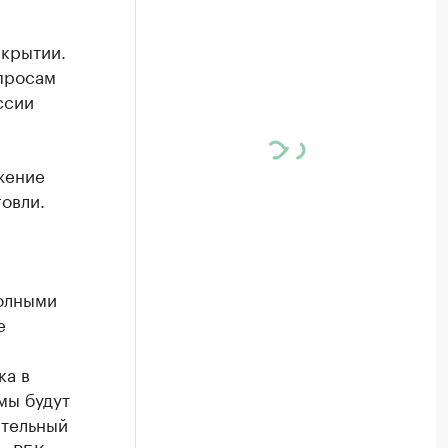
акрытии.
просам
ссии
жение
овли.
полными
е
ка в
мы будут
ательный