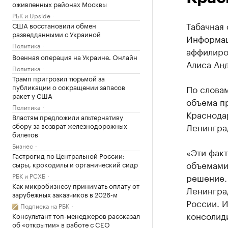
оживленных районах Москвы
РБК и Upside
Табачная
США восстановили обмен
разведданными с Украиной
Информац
Политика
аффилиро
Военная операция на Украине. Онлайн
Алиса Ан
Политика
Трамп пригрозил тюрьмой за
публикации о сокращении запасов
По слова
ракет у США
объема пр
Политика
Краснода
Властям предложили альтернативу
сбору за возврат железнодорожных
Ленингра
билетов
Бизнес
«Эти фак
Гастрогид по Центральной России:
объемами
сыры, крокодилы и органический сидр
РБК и РСХБ
решение.
Как микробизнесу принимать оплату от
Ленинград
зарубежных заказчиков в 2026-м
России. 
Подписка на РБК
консолид
Консультант топ-менеджеров рассказал
об «открытии» в работе с CEO