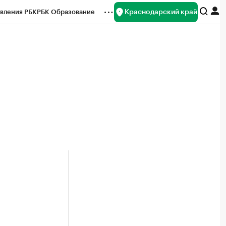
Краснодарский край
вления РБК
РБК Образование
редитные рейтинги
Франшизы
нсы
Рынок наличной валюты