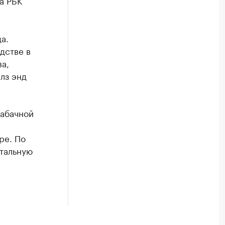
а РБК
а.
дстве в
а,
лз энд
табачной
ре. По
тальную