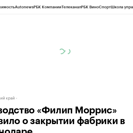
жимость
Autonews
РБК Компании
Телеканал
РБК Вино
Спорт
Школа упра
д
Стиль
Крипто
РБК Бизнес-среда
Дискуссионный клуб
Исследования
К
а контрагентов
Политика
Экономика
Бизнес
Технологии и медиа
Фина
ий край
водство «Филип Моррис»
вило о закрытии фабрики в
нодаре