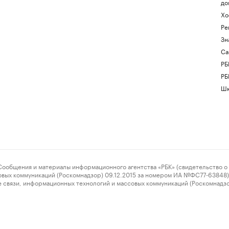
до
Хо
Ре
Зн
Са
РБ
РБ
Шк
ения и материалы информационного агентства «РБК» (свидетельство о 
овых коммуникаций (Роскомнадзор) 09.12.2015 за номером ИА №ФС77-63848) 
 связи, информационных технологий и массовых коммуникаций (Роскомнадз