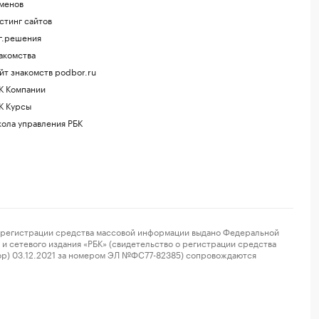
менов
стинг сайтов
г.решения
акомства
йт знакомств podbor.ru
К Компании
К Курсы
ола управления РБК
регистрации средства массовой информации выдано Федеральной
и сетевого издания «РБК» (свидетельство о регистрации средства
ор) 03.12.2021 за номером ЭЛ №ФС77-82385) сопровождаются