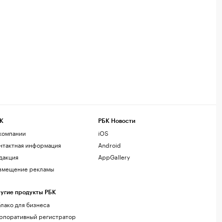
К
РБК Новости
компании
iOS
нтактная информация
Android
дакция
AppGallery
змещение рекламы
угие продукты РБК
лако для бизнеса
рпоративный регистратор