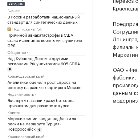
перевоз 
РАДИО
Краснода
Бизнес
В России разработали национальный
стандарт для синтетических данных
Предприят
Подписка на РБК
Сотрудни
Причиной авиакатастрофы в США
Ленинград
стало испытание военными глушителя
GPS
филиалы 
Общество
Маркетин
Над Кубанью, Доном и другими
регионами РФ уничтожили 605 БПЛА
ОАО «Фил
фабрики.
Краснодарский край
Аналитики оценили рост спроса на
производ
ипотеку на разные квартиры в Москве
данным к
Недвижимость
модерниз
Эксперты назвали кражу биткоина
признаком для разворота курса
Крипто
Морские линии вводят надбавки за
риски на маршруте Турция-
Новороссийск
Краснодарский край