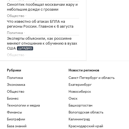
Синоптик пообещал москвичам жару и
небольшие дожди с грозами
Общество
Что известно об атаках БПЛА на
регионы России. Главное к 6 августа
Политика
Эксперты объяснили, как россияне
меняют отношение к обучению в вузах
США
РАДИО
Общество
Силы ПВО за ночь сбили 605
украинских беспилотников над
регионами России
Рубрики
Новости регионов
Политика
Политика
Санкт-Петербург и область
В Тверской области обломки дрона
Экономика
Екатеринбург
повредили фасад объекта Wildberries
Общество
Новосибирск
Политика
Бизнес
Омск
Загрузить еще
Технологии и медиа
Башкортостан
Финансы
Вологодская область
Биографии
Калининград
База знаний
Краснодарский край