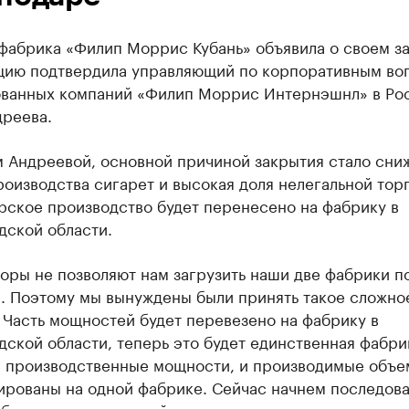
 фабрика «Филип Моррис Кубань» объявила о своем з
ию подтвердила управляющий по корпоративным во
ванных компаний «Филип Моррис Интернэшнл» в Ро
дреева.
м Андреевой, основной причиной закрытия стало сни
оизводства сигарет и высокая доля нелегальной торг
рское производство будет перенесено на фабрику в
дской области.
торы не позволяют нам загрузить наши две фабрики 
. Поэтому мы вынуждены были принять такое сложно
 Часть мощностей будет перевезено на фабрику в
ской области, теперь это будет единственная фабри
И производственные мощности, и производимые объе
ированы на одной фабрике. Сейчас начнем последов