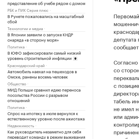
представление об учебе рядом с домом
РБК и ПИК Серия плюс
Первомай
В Рунете пожаловались на масштабный
сбой
мошеннич
Технологии и медиа
краснода
В Японии заявили о запуске КНДР
депутата
снаряда «в сторону моря»
сообщает
Политика
В ЮФО зафиксировали самый низкий
уровень строительной инфляции
Согласно 
Краснодарский край
со сторон
Автомобиль наехал на пешеходов в
переквали
Омске, ранены восемь человек
Общество
с позицие
МИД Польши сравнил идею переноса
директор
посольства России с разрывом
табель ин
отношений
Политика
не имел 
Спрос на ипотеку в июле вернулся к
или админ
естественному уровню после ажиотажа
контролир
Недвижимость
причинен
Как руководитель незаметно для себя
переводит команду в режим выживания