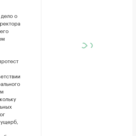
 дело о
иректора
его
ом
протест
ветствии
рального
им
кольку
льных
ог
 ущерб,