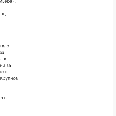
мьера».
нь,
с
тало
за
л в
ни за
те в
 Крупнов
л в