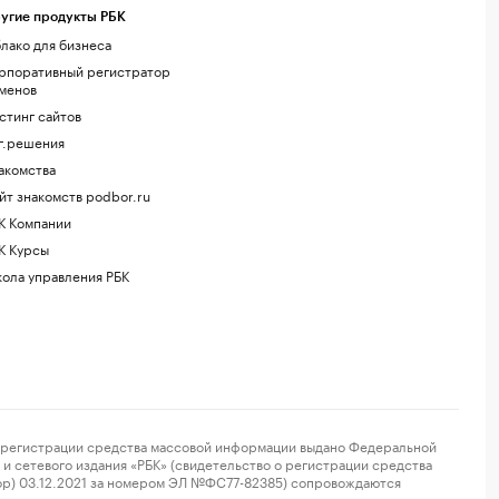
угие продукты РБК
лако для бизнеса
рпоративный регистратор
менов
стинг сайтов
г.решения
акомства
йт знакомств podbor.ru
К Компании
К Курсы
ола управления РБК
регистрации средства массовой информации выдано Федеральной
и сетевого издания «РБК» (свидетельство о регистрации средства
ор) 03.12.2021 за номером ЭЛ №ФС77-82385) сопровождаются