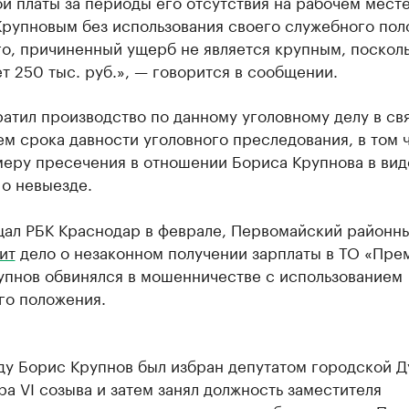
й платы за периоды его отсутствия на рабочем месте
Крупновым без использования своего служебного пол
о, причиненный ущерб не является крупным, посколь
 250 тыс. руб.», — говорится в сообщении.
атил производство по данному уголовному делу в свя
м срока давности уголовного преследования, в том 
меру пресечения в отношении Бориса Крупнова в вид
о невыезде.
щал РБК Краснодар в феврале, Первомайский районны
ит
дело о незаконном получении зарплаты в ТО «Пре
упнов обвинялся в мошенничестве с использованием
го положения.
оду Борис Крупнов был избран депутатом городской 
а VI созыва и затем занял должность заместителя