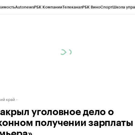
жимость
Autonews
РБК Компании
Телеканал
РБК Вино
Спорт
Школа упра
д
Стиль
Крипто
РБК Бизнес-среда
Дискуссионный клуб
Исследования
К
а контрагентов
Политика
Экономика
Бизнес
Технологии и медиа
Фина
ий край
закрыл уголовное дело о
конном получении зарплаты 
мьера»