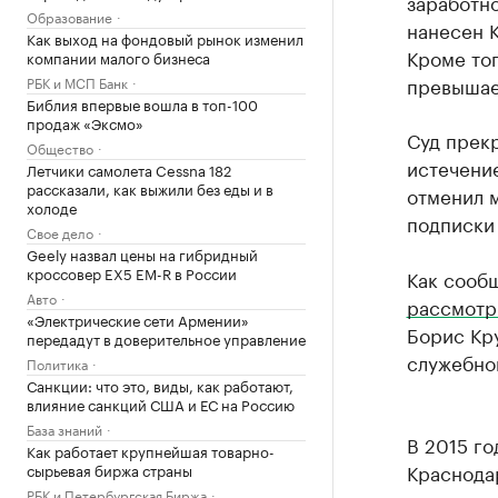
заработно
Образование
нанесен 
Как выход на фондовый рынок изменил
Кроме тог
компании малого бизнеса
превышает
РБК и МСП Банк
Библия впервые вошла в топ-100
продаж «Эксмо»
Суд прекр
Общество
истечение
Летчики самолета Cessna 182
рассказали, как выжили без еды и в
отменил 
холоде
подписки 
Свое дело
Geely назвал цены на гибридный
кроссовер EX5 EM-R в России
Как сооб
Авто
рассмотр
«Электрические сети Армении»
Борис Кр
передадут в доверительное управление
служебно
Политика
Санкции: что это, виды, как работают,
влияние санкций США и ЕС на Россию
База знаний
В 2015 г
Как работает крупнейшая товарно-
Краснодар
сырьевая биржа страны
РБК и Петербургская Биржа