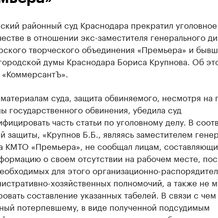
ский районный суд Краснодара прекратил уголовное
естве в отношении экс-заместителя генерального д
рского творческого объединения «Премьера» и бывш
 городской думы Краснодара Бориса Крупнова. Об эт
 «КоммерсантЪ».
материалам суда, защита обвиняемого, несмотря на 
ы государственного обвинения, убедила суд
фицировать часть статьи по уголовному делу. В соот
й защиты, «Крупнов Б.Б., являясь заместителем гене
а КМТО «Премьера», не сообщал лицам, составляющ
формацию о своем отсутствии на рабочем месте, пос
необходимых для этого организационно-распорядите
истративно-хозяйственных полномочий, а также не м
овать составление указанных табелей. В связи с чем
ный потерпевшему, в виде полученной подсудимым