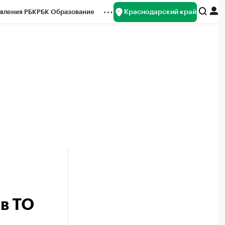
Краснодарский край
вления РБК
РБК Образование
редитные рейтинги
Франшизы
нсы
Рынок наличной валюты
в ТО