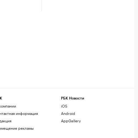
К
РБК Новости
компании
iOS
нтактная информация
Android
дакция
AppGallery
змещение рекламы