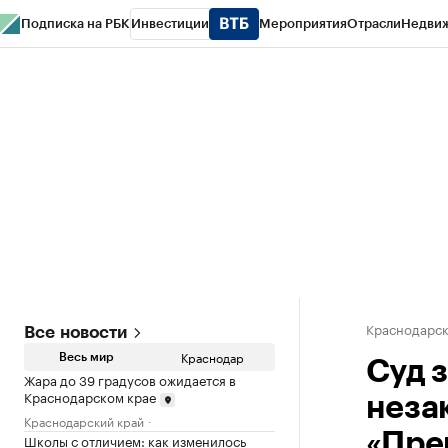
Подписка на РБК
Инвестиции
Мероприятия
Отрасли
Недви
РБК Курсы
РБК Life
Тренды
Визионеры
Национальные проекты
Горо
Газета
Спецпроекты СПб
Конференции СПб
Спецпроекты
Проверк
Краснодарск
Все новости
Краснодар
Весь мир
Суд 
Жара до 39 градусов ожидается в
Краснодарском крае
неза
Краснодарский край
«Пре
Школы с отличием: как изменилось