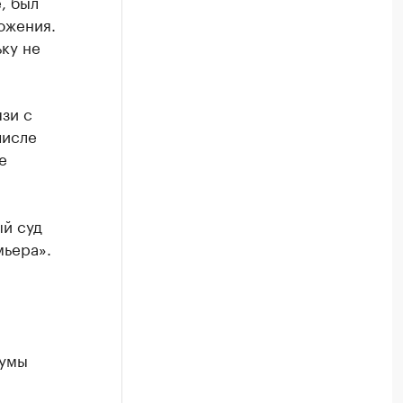
, был
ожения.
ку не
зи с
числе
е
й суд
мьера».
Думы