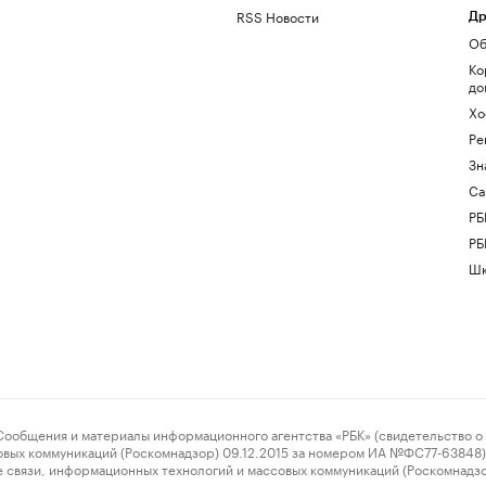
RSS Новости
Др
Об
Ко
до
Хо
Ре
Зн
Са
РБ
РБ
Шк
ения и материалы информационного агентства «РБК» (свидетельство о 
овых коммуникаций (Роскомнадзор) 09.12.2015 за номером ИА №ФС77-63848) 
 связи, информационных технологий и массовых коммуникаций (Роскомнадз