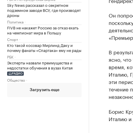
гендирек
Sky News рассказал о секретном
подземном заводе ВСУ, где производят
Он попрос
дроны
поскольк
Политика
FIVB не накажет Россию за отказ ехать
деятельно
на чемпионат мира в Польшу
«Премьер
Спорт
Кто такой косовар Мирлинд Даку и
почему фанаты «Спартака» ему не рады
В результ
РБК
ясно, что
Эксперты назвали преимущества и
время, ко
недостатки обучения в вузах Китая
Италию, Г
РАДИО
Общество
эти перио
течение п
Загрузить еще
незаконно
Борис Кру
Италию и