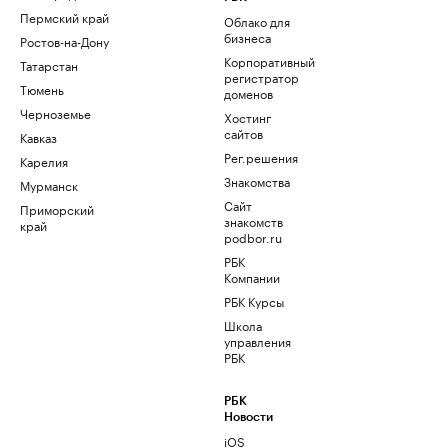
Пермский край
Облако для
бизнеса
Ростов-на-Дону
Корпоративный
Татарстан
регистратор
Тюмень
доменов
Черноземье
Хостинг
сайтов
Кавказ
Рег.решения
Карелия
Знакомства
Мурманск
Сайт
Приморский
знакомств
край
podbor.ru
РБК
Компании
РБК Курсы
Школа
управления
РБК
РБК
Новости
iOS