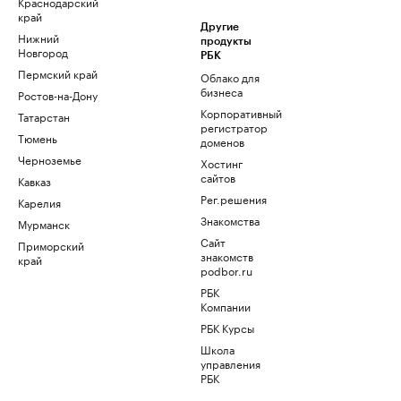
Краснодарский
край
Другие
Нижний
продукты
Новгород
РБК
Пермский край
Облако для
бизнеса
Ростов-на-Дону
Корпоративный
Татарстан
регистратор
Тюмень
доменов
Черноземье
Хостинг
сайтов
Кавказ
Рег.решения
Карелия
Знакомства
Мурманск
Сайт
Приморский
знакомств
край
podbor.ru
РБК
Компании
РБК Курсы
Школа
управления
РБК