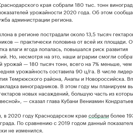
раснодарского края собрали 180 тыс. тонн винограда
показателей урожайности 2020 года. Об этом сообща
ужба администрации региона.
клона в регионе пострадали около 13,5 тысяч гектаро
иков — практически половина от всей их площади. О
ка влаги ягода лопалась, повышался риск развития
ий. Но, несмотря на это, наши аграрии смогли собра
 урожай — 180 тысяч тонн, всего на 7% меньше, чем
едняя урожайность составила 90 ц/га. В числе лидер
тия Темрюкского района, Анапы и Новороссийска. В
акладка виноградников. В этом году мы планируем в
 гектаров новых насаждений, большую часть из котор
весной», — сказал глава Кубани Вениамин Кондратьев
, в 2020 году Краснодарском крае
собрали
более 19
града. По сравнению с 2019 годом данный показател
ки не изменился.