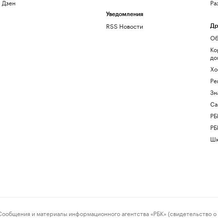
Дзен
Ра
Уведомления
RSS Новости
Др
Об
Ко
до
Хо
Ре
Зн
Са
РБ
РБ
Шк
ения и материалы информационного агентства «РБК» (свидетельство о 