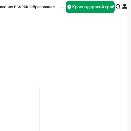
Краснодарский край
вления РБК
РБК Образование
редитные рейтинги
Франшизы
нсы
Рынок наличной валюты