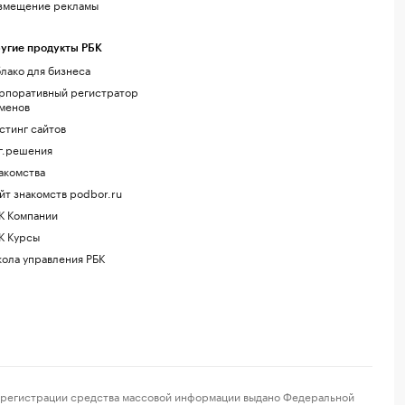
змещение рекламы
угие продукты РБК
лако для бизнеса
рпоративный регистратор
менов
стинг сайтов
г.решения
акомства
йт знакомств podbor.ru
К Компании
К Курсы
ола управления РБК
регистрации средства массовой информации выдано Федеральной