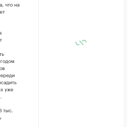
, что на
ет
в
т
ть
 годом
ов
переди
ысадить
ых уже
.
3 тыс.
ь