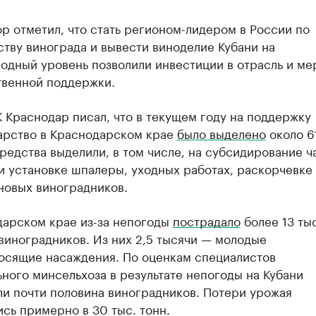
р отметил, что стать регионом-лидером в России по
тву винограда и вывести виноделие Кубани на
одный уровень позволили инвестиции в отрасль и ме
твенной поддержки.
 Краснодар писал, что в текущем году на поддержку
арство в Краснодарском крае
было выделено
около 6
редства выделили, в том числе, на субсидирование ч
и установке шпалеры, уходных работах, раскорчевке
новых виноградников.
дарском крае из-за непогоды
пострадало
более 13 тыс
виноградников. Из них 2,5 тысячи — молодые
осящие насаждения. По оценкам специалистов
ного минсельхоза в результате непогоды на Кубани
ли почти половина виноградников. Потери урожая
сь примерно в 30 тыс. тонн.