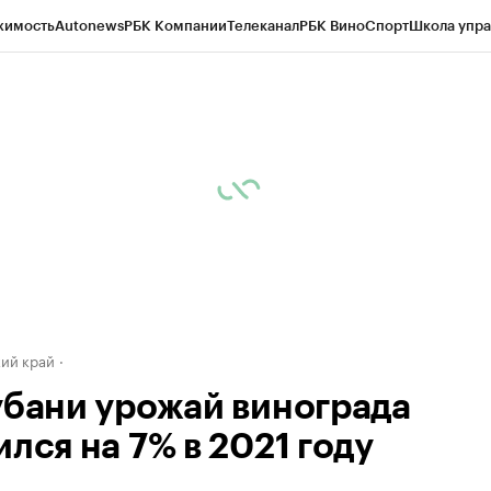
жимость
Autonews
РБК Компании
Телеканал
РБК Вино
Спорт
Школа упра
д
Стиль
Крипто
РБК Бизнес-среда
Дискуссионный клуб
Исследования
К
а контрагентов
Политика
Экономика
Бизнес
Технологии и медиа
Фина
ий край
убани урожай винограда
лся на 7% в 2021 году