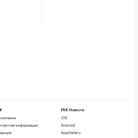
К
РБК Новости
компании
iOS
нтактная информация
Android
дакция
AppGallery