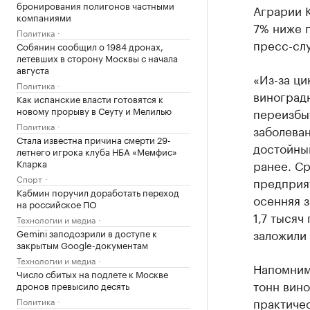
бронирования полигонов частными
Аграрии К
компаниями
7% ниже 
Политика
пресс-сл
Собянин сообщил о 1984 дронах,
летевших в сторону Москвы с начала
августа
«Из-за ци
Политика
виноградн
Как испанские власти готовятся к
новому прорыву в Сеуту и Мелилью
переизбыт
Политика
заболеван
Стала известна причина смерти 29-
достойный
летнего игрока клуба НБА «Мемфис»
Кларка
ранее. Ср
Спорт
предприя
Кабмин поручил доработать переход
осенняя з
на российское ПО
1,7 тысяч
Технологии и медиа
заложили 
Gemini заподозрили в доступе к
закрытым Google-документам
Технологии и медиа
Напомним
Число сбитых на подлете к Москве
тонн вино
дронов превысило десять
практичес
Политика