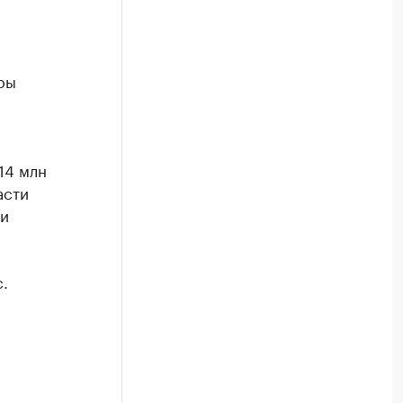
ры
14 млн
асти
 и
.