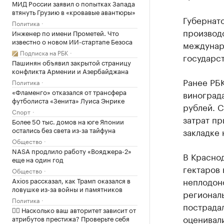
МИД России заявил о попытках Запада
втянуть Грузию в «кровавые авантюры»
Губернато
Политика
производс
Инженер по имени Прометей. Что
известно о новом ИИ-стартапе Безоса
междунар
Подписка на РБК
государс
Пашинян объявил закрытой страницу
конфликта Армении и Азербайджана
Ранее РБК
Политика
«Фламенго» отказался от трансфера
виноград
футболиста «Зенита» Луиса Энрике
рублей. С
Спорт
затрат пр
Более 50 тыс. домов на юге Японии
остались без света из-за тайфуна
закладке 
Общество
NASA продлило работу «Вояджера-2»
В Красно
еще на один год
гектаров 
Общество
неплодон
Axios рассказал, как Трамп оказался в
ловушке из-за войны и памятников
региональ
Политика
пострада
✍🏻 Насколько ваш авторитет зависит от
оценивали
атрибутов престижа? Проверьте себя