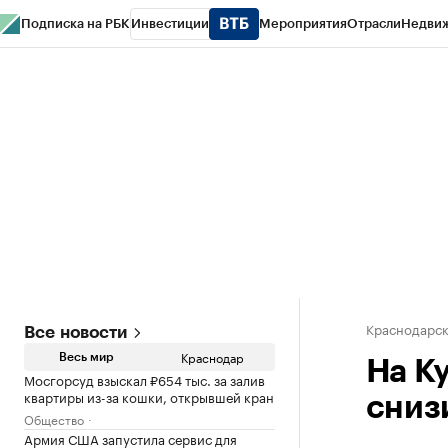
Подписка на РБК
Инвестиции
Мероприятия
Отрасли
Недви
РБК Курсы
РБК Life
Тренды
Визионеры
Национальные проекты
Горо
Газета
Спецпроекты СПб
Конференции СПб
Спецпроекты
Проверк
Краснодарск
Все новости
Краснодар
Весь мир
На К
Мосгорсуд взыскал ₽654 тыс. за залив
квартиры из-за кошки, открывшей кран
снизи
Общество
Армия США запустила сервис для