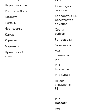
Пермский край
Облако для
бизнеса
Ростов-на-Дону
Корпоративный
Татарстан
регистратор
Тюмень
доменов
Черноземье
Хостинг
сайтов
Кавказ
Рег.решения
Карелия
Знакомства
Мурманск
Сайт
Приморский
знакомств
край
podbor.ru
РБК
Компании
РБК Курсы
Школа
управления
РБК
РБК
Новости
iOS