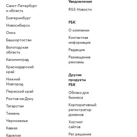
Уведомления
Санкт-Петербург
RSS Новости
и область
Екатеринбург
РБК
Новосибирск
О компании
Омск
Контактная
Башкортостан
информация
Вологодская
Редакция
область
Размещение
Калининград
рекламы
Краснодарский
край
Другие
Нижний
продукты
Новгород
РБК
Пермский край
Облако для
бизнеса
Ростов-на-Дону
Корпоративный
Татарстан
регистратор
Тюмень
доменов
Черноземье
Хостинг
сайтов
Кавказ
Рег.решения
Карелия