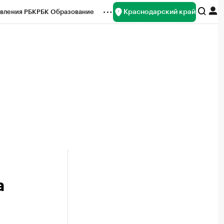
Краснодарский край
вления РБК
РБК Образование
редитные рейтинги
Франшизы
нсы
Рынок наличной валюты
а