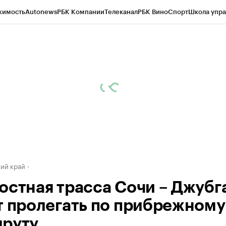
жимость
Autonews
РБК Компании
Телеканал
РБК Вино
Спорт
Школа упра
д
Стиль
Крипто
РБК Бизнес-среда
Дискуссионный клуб
Исследования
К
а контрагентов
Политика
Экономика
Бизнес
Технологии и медиа
Фина
ий край
остная трасса Сочи – Джубг
т пролегать по прибрежному
руту