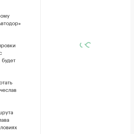
ному
Автодор»
ировки
с
 будет
отать
ячеслав
шрута
лава
словиях