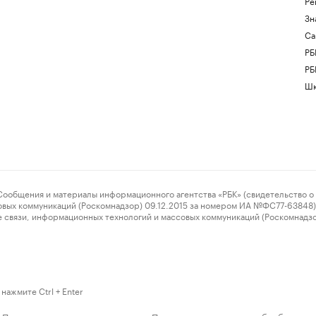
Ре
Зн
Са
РБ
РБ
Шк
ения и материалы информационного агентства «РБК» (свидетельство о 
овых коммуникаций (Роскомнадзор) 09.12.2015 за номером ИА №ФС77-63848) 
 связи, информационных технологий и массовых коммуникаций (Роскомнадз
нажмите Ctrl + Enter