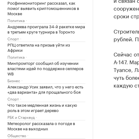
и связан
Росфинмониторинг рассказал, как
сооружени
помог выявить криптомошенников в
Москве
сроки стр
Политика
Андреева проиграла 34-й ракетке мира
Строител
в третьем круге турнира в Торонто
рублей. П
Спорт
РПЦ ответила на призыв уйти из
Африки
Сейчас о
Политика
А-147. Ма
Минпромторг сообщил об изучении
властями идей по поддержке селлеров
Туапсе, Л
WB
чуть боле
Бизнес
каждую с
Александр Усик заявил, что у него есть
«два варианта» для прощального боя
Спорт
Что такое медленная жизнь и какую
роль в этом играет дерево
РБК и Старквуд
Метеоролог рассказала о погоде в
Москве на выходных
Общество