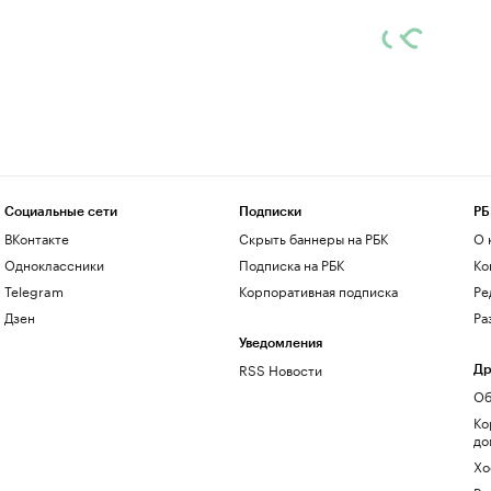
Социальные сети
Подписки
РБ
ВКонтакте
Скрыть баннеры на РБК
О 
Одноклассники
Подписка на РБК
Ко
Telegram
Корпоративная подписка
Ре
Дзен
Ра
Уведомления
RSS Новости
Др
Об
Ко
до
Хо