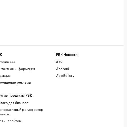
К
РБК Новости
компании
iOS
нтактная информация
Android
дакция
AppGallery
змещение рекламы
угие продукты РБК
лако для бизнеса
рпоративный регистратор
менов
стинг сайтов