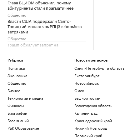
Глава ВЦИОМ объяснил, почему
абитуриенты стали прагматичнее
Общество
Власти США поддержали Свято-
Троицкий монастырь РПЦЗ в борьбе с
ветряками
Общество
Трамп обжалует запрет на
строительство бального зала в Белом
доме
Рубрики
Новости регионов
Политика
Политика
Санкт-Петербург и область
Как выглядит портрет абитуриента в
2026 году. Видео РБК
Экономика
Екатеринбург
Общество
Общество
Новосибирск
В США рассказали, как помогли
Бизнес
Омск
снарядам из Сербии попасть на
Украину
Технологии и медиа
Башкортостан
Политика
Финансы
Вологодская область
Биографии
Калининград
Загрузить еще
База знаний
Краснодарский край
РБК Образование
Нижний Новгород
Пермский край