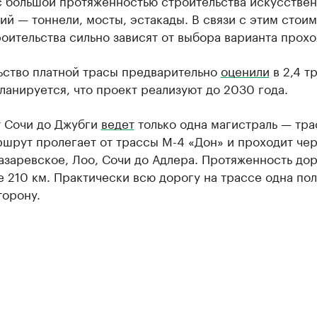
 с большой протяженностью строительства искусстве
й — тоннели, мосты, эстакады. В связи с этим стоим
оительства сильно зависят от выбора варианта прох
ьство платной трасы предварительно
оценили
в 2,4 т
ланируется, что проект реализуют до 2030 года.
т Сочи до Джубги
ведет
только одна магистраль — тра
ршрут пролегает от трассы М-4 «Дон» и проходит че
азаревское, Лоо, Сочи до Адлера. Протяженность до
е 210 км. Практически всю дорогу на трассе одна пол
торону.