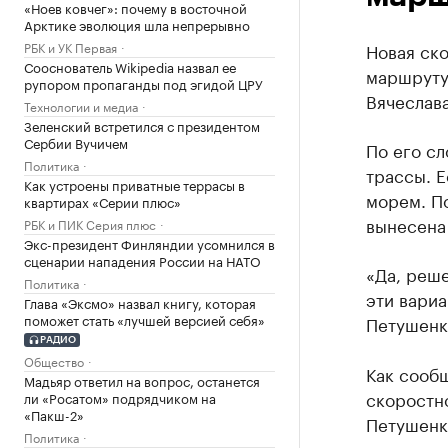
«Ноев ковчег»: почему в восточной
Арктике эволюция шла непрерывно
РБК и УК Первая
Новая ск
Сооснователь Wikipedia назвал ее
маршруту,
рупором пропаганды под эгидой ЦРУ
Вячеслав
Технологии и медиа
Зеленский встретился с президентом
Сербии Вучичем
По его с
Политика
трассы. Е
Как устроены приватные террасы в
морем. П
квартирах «Серии плюс»
вынесена
РБК и ПИК Серия плюс
Экс-президент Финляндии усомнился в
сценарии нападения России на НАТО
«Да, реше
Политика
эти вариа
Глава «Эксмо» назвал книгу, которая
поможет стать «лучшей версией себя»
Петушенк
РАДИО
Общество
Как сооб
Мадьяр ответил на вопрос, останется
скоростн
ли «Росатом» подрядчиком на
«Пакш-2»
Петушенк
Политика