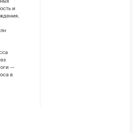
нных
ость и
ождения.
рлн
сса
рез
роги —
оса в