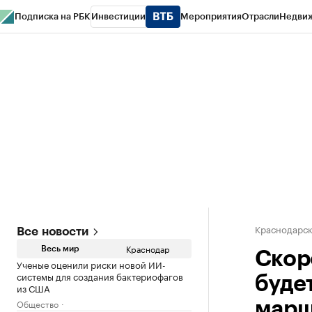
Подписка на РБК
Инвестиции
Мероприятия
Отрасли
Недви
РБК Курсы
РБК Life
Тренды
Визионеры
Национальные проекты
Горо
Газета
Спецпроекты СПб
Конференции СПб
Спецпроекты
Проверк
Краснодарск
Все новости
Краснодар
Весь мир
Скор
Ученые оценили риски новой ИИ-
системы для создания бактериофагов
буде
из США
Общество
марш