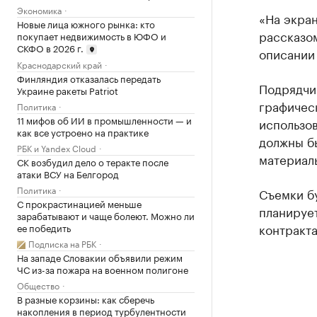
Экономика
«На экран
Новые лица южного рынка: кто
рассказом
покупает недвижимость в ЮФО и
СКФО в 2026 г.
описании 
Краснодарский край
Финляндия отказалась передать
Подрядчи
Украине ракеты Patriot
графическ
Политика
11 мифов об ИИ в промышленности — и
использов
как все устроено на практике
должны б
РБК и Yandex Cloud
материалы
СК возбудил дело о теракте после
атаки ВСУ на Белгород
Политика
Съемки бу
С прокрастинацией меньше
планирует
зарабатывают и чаще болеют. Можно ли
контракта
ее победить
Подписка на РБК
На западе Словакии объявили режим
ЧС из-за пожара на военном полигоне
Общество
В разные корзины: как сберечь
накопления в период турбулентности