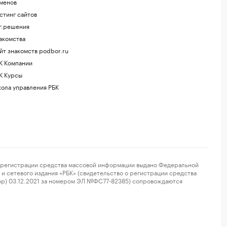
менов
стинг сайтов
г.решения
акомства
йт знакомств podbor.ru
К Компании
К Курсы
ола управления РБК
регистрации средства массовой информации выдано Федеральной
и сетевого издания «РБК» (свидетельство о регистрации средства
ор) 03.12.2021 за номером ЭЛ №ФС77-82385) сопровождаются