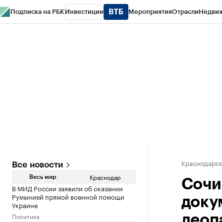
Подписка на РБК
Инвестиции
Мероприятия
Отрасли
Недви
РБК Курсы
РБК Life
Тренды
Визионеры
Национальные проекты
Горо
Газета
Спецпроекты СПб
Конференции СПб
Спецпроекты
Проверк
Краснодарск
Все новости
Краснодар
Весь мир
Сочи
В МИД России заявили об оказании
Румынией прямой военной помощи
доку
Украине
Политика
леоп