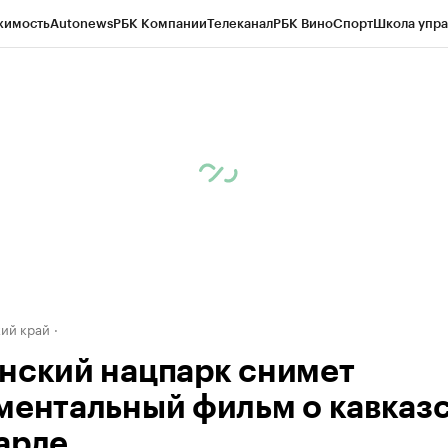
жимость
Autonews
РБК Компании
Телеканал
РБК Вино
Спорт
Школа упра
д
Стиль
Крипто
РБК Бизнес-среда
Дискуссионный клуб
Исследования
К
а контрагентов
Политика
Экономика
Бизнес
Технологии и медиа
Фина
ий край
нский нацпарк снимет
ментальный фильм о кавказ
арде