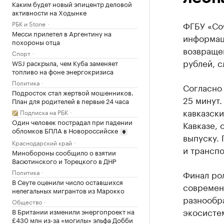
Каким будет новый эпицентр деловой
активности на Ходынке
РБК и Stone
ФГБУ «Со
Месси прилетел в Аргентину на
информац
похороны отца
возвращен
Спорт
рублей, с
WSJ раскрыла, чем Куба заменяет
топливо на фоне энергокризиса
Политика
Согласно
Подросток стал жертвой мошенников.
25 минут.
План для родителей в первые 24 часа
кавказски
Подписка на РБК
Один человек пострадал при падении
Кавказе, 
обломков БПЛА в Новороссийске
выпуску. 
Краснодарский край
и транспо
Минобороны сообщило о взятии
Васютинского и Торецкого в ДНР
Политика
Финал ро
В Сеуте оценили число оставшихся
современ
нелегальных мигрантов из Марокко
разнообра
Общество
экосистем
В Британии изменили энергопроект на
£430 млн из-за «могилы» эльфа Добби