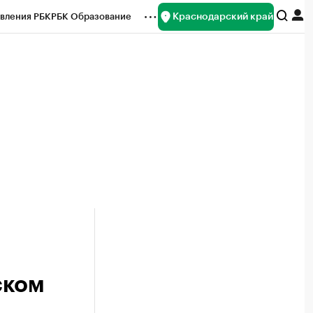
Краснодарский край
вления РБК
РБК Образование
редитные рейтинги
Франшизы
нсы
Рынок наличной валюты
ском