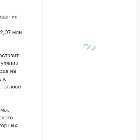
здания
-
2,07 млн
оставит
пуляции
рда на
в к
, отлове
ммы,
ского
горных