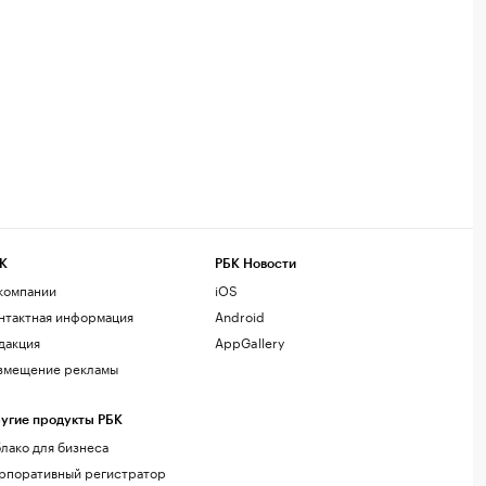
К
РБК Новости
компании
iOS
нтактная информация
Android
дакция
AppGallery
змещение рекламы
угие продукты РБК
лако для бизнеса
рпоративный регистратор