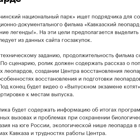
чинский национальный парк» ищет подрядчика для со
ионно-документального фильма «Кавказский леопард
ие легенды!». На эти цели предполагается выделить 
ледует из данных сайта госзакупок.
 техническому заданию, продолжительность фильма с
 По сценарию, ролик должен содержать рассказ о по
х леопардов, создании Центра восстановления леопа
особенностях восстановления и подготовки леопардо
Под конец будет видео о «Выпускном экзамене котят»
ртировке к местам выпуска.
лика будет содержать информацию об итогах програ
ных вызовах и проблемах при сохранении биологиче
зия на юге России, экологической нише леопарда в 
ах Кавказа и трудностях работы Центра.