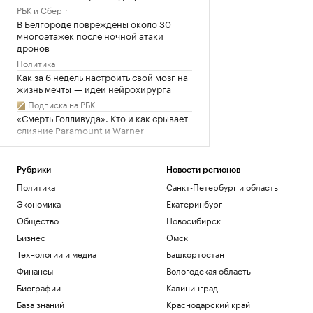
РБК и Сбер
В Белгороде повреждены около 30
многоэтажек после ночной атаки
дронов
Политика
Как за 6 недель настроить свой мозг на
жизнь мечты — идеи нейрохирурга
Подписка на РБК
«Смерть Голливуда». Кто и как срывает
слияние Paramount и Warner
Технологии и медиа
Часть Одессы осталась без
электроснабжения
Рубрики
Новости регионов
Политика
Санкт-Петербург и область
Общество
Экономика
Екатеринбург
Загрузить еще
Общество
Новосибирск
Бизнес
Омск
Технологии и медиа
Башкортостан
Финансы
Вологодская область
Биографии
Калининград
База знаний
Краснодарский край