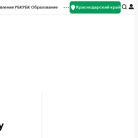
Краснодарский край
вления РБК
РБК Образование
редитные рейтинги
Франшизы
нсы
Рынок наличной валюты
у