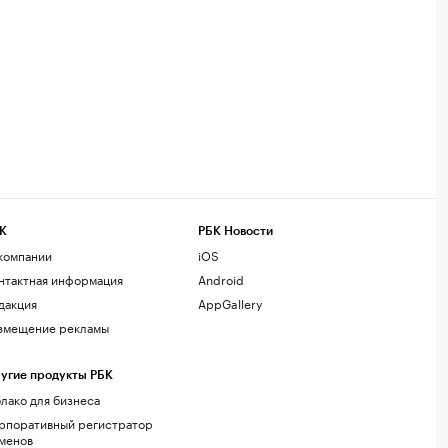
К
РБК Новости
компании
iOS
нтактная информация
Android
дакция
AppGallery
змещение рекламы
угие продукты РБК
лако для бизнеса
рпоративный регистратор
менов