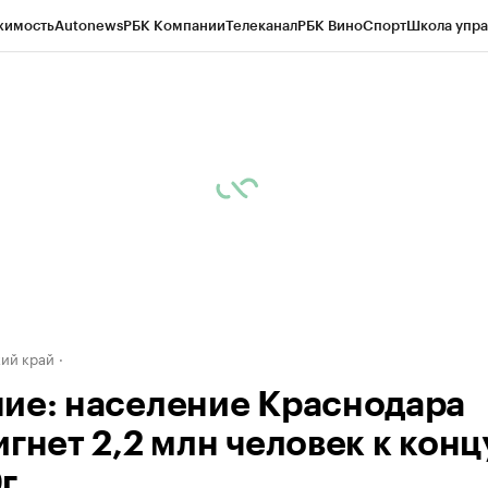
жимость
Autonews
РБК Компании
Телеканал
РБК Вино
Спорт
Школа упра
д
Стиль
Крипто
РБК Бизнес-среда
Дискуссионный клуб
Исследования
К
а контрагентов
Политика
Экономика
Бизнес
Технологии и медиа
Фина
ий край
ие: население Краснодара
гнет 2,2 млн человек к конц
г.