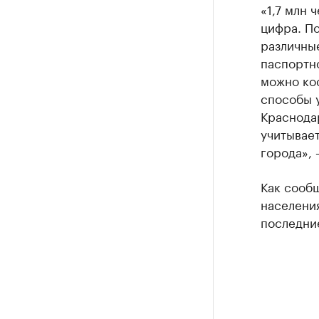
«1,7 млн 
цифра. По
различны
паспортн
можно ко
способы у
Краснодар
учитывает
города», 
Как сооб
населени
последние