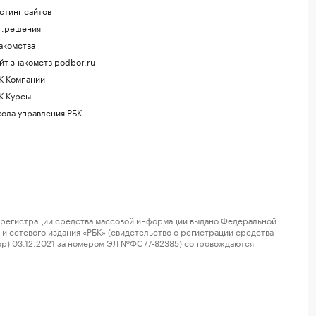
стинг сайтов
г.решения
акомства
йт знакомств podbor.ru
К Компании
К Курсы
ола управления РБК
регистрации средства массовой информации выдано Федеральной
и сетевого издания «РБК» (свидетельство о регистрации средства
ор) 03.12.2021 за номером ЭЛ №ФС77-82385) сопровождаются