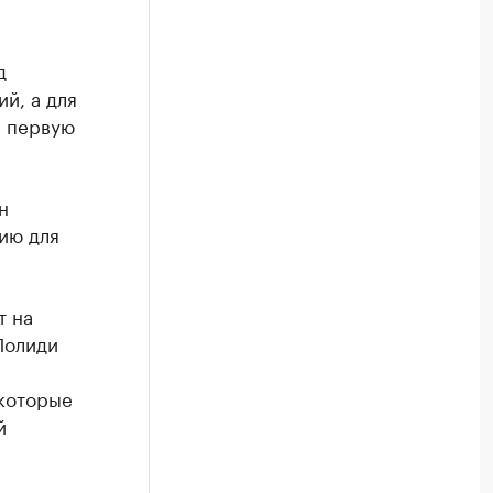
д
й, а для
в первую
н
ию для
т на
Полиди
 которые
й