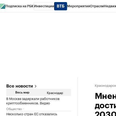
Подписка на РБК
Инвестиции
Мероприятия
Отрасли
Недви
РБК Курсы
РБК Life
Тренды
Визионеры
Национальные проекты
Горо
Газета
Спецпроекты СПб
Конференции СПб
Спецпроекты
Проверк
Краснодарск
Все новости
Краснодар
Весь мир
Мнен
В Москве задержали работников
криптообменников. Видео
дости
Общество
Несколько стран ЕС отказались
2030