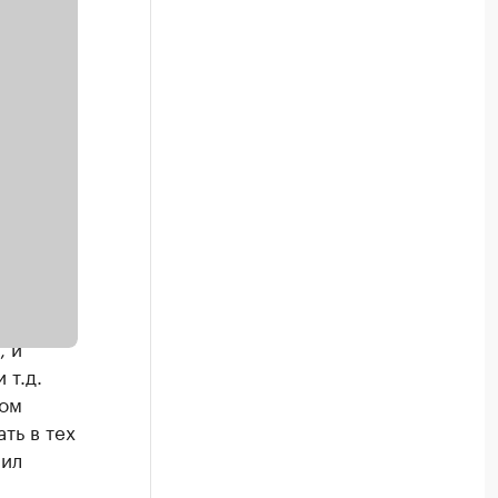
 то,
раммам
осится и
, и
 т.д.
ком
ть в тех
нил