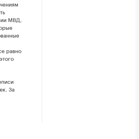
ачениям
ть
нии МВД,
торые
ованные
се равно
этого
еписи
ек. За