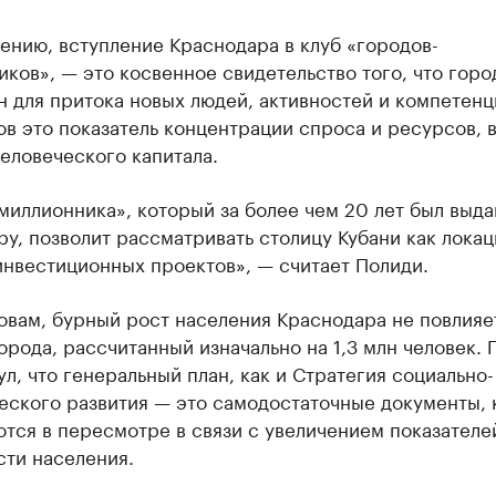
ению, вступление Краснодара в клуб «городов-
ков», — это косвенное свидетельство того, что горо
 для притока новых людей, активностей и компетенци
в это показатель концентрации спроса и ресурсов, 
еловеческого капитала.
миллионника», который за более чем 20 лет был выда
у, позволит рассматривать столицу Кубани как локац
инвестиционных проектов», — считает Полиди.
овам, бурный рост населения Краснодара не повлияе
орода, рассчитанный изначально на 1,3 млн человек. 
л, что генеральный план, как и Стратегия социально-
еского развития — это самодостаточные документы,
тся в пересмотре в связи с увеличением показателе
сти населения.