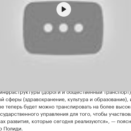
очного количества числа жителей напрямую влияет на
финансирования по краевым и государственным прог
я Краснодару на реализацию его политики. Сюда отн
инфраструктуры (дороги и общественный транспорт)
й сферы (здравохранение, культура и образование), и
е теперь будет можно транслировать на более высо
сударственного управления для того, чтобы участвова
х развития, которые сегодня реализуются», — пояс
р Полиди.