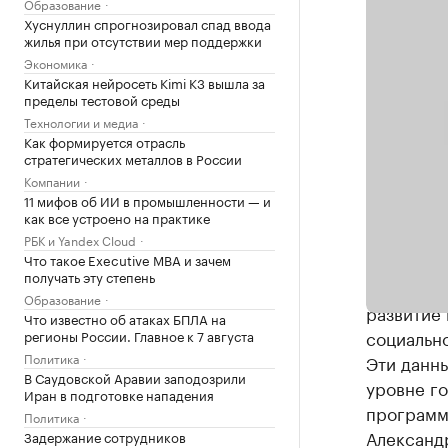
Образование
Хуснуллин спрогнозировал спад ввода
жилья при отсутствии мер поддержки
Экономика
Китайская нейросеть Kimi K3 вышла за
пределы тестовой среды
Технологии и медиа
Как формируется отрасль
стратегических металлов в России
Компании
11 мифов об ИИ в промышленности — и
как все устроено на практике
«Знание т
РБК и Yandex Cloud
сколько 
Что такое Executive MBA и зачем
получать эту степень
достанетс
Образование
развитие 
Что известно об атаках БПЛА на
социально
регионы России. Главное к 7 августа
Политика
Эти данны
В Саудовской Аравии заподозрили
уровне го
Иран в подготовке нападения
программа
Политика
Александ
Задержание сотрудников