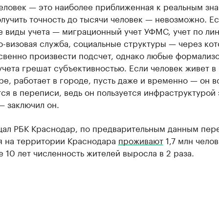
человек — это наиболее приближенная к реальным зн
лучить точность до тысячи человек — невозможно. Ес
е виды учета — миграционный учет УФМС, учет по ли
о-визовая служба, социальные структуры — через ко
свенно произвести подсчет, однако любые формализ
чета грешат субъективностью. Если человек живет в
е, работает в городе, пусть даже и временно — он в
ся в переписи, ведь он пользуется инфраструктурой 
— заключил он.
щал РБК Краснодар, по предварительным данным пер
я на территории Краснодара
проживают
1,7 млн челов
 10 лет численность жителей выросла в 2 раза.