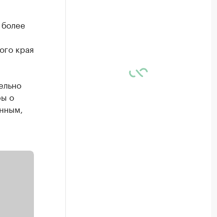
 более
ого края
ельно
ры о
анным,