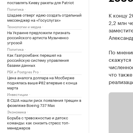
поставлять Киеву ракеты для Patriot
Политика
К концу 2
Шадаев отверг идею создать отдельный
мессенджер на «Госуслугах»
2,2 млн ч
Технологии и медиа
заместит
На Украине предложили признать
Александ
российского артиста Музыченко
угрозой
Политика
По мнени
Как Газпромбанк перешел на
скажутся 
российскую систему управления
базами данных
численнос
РБК и Postgres Pro
что также
Цена аналога доллара на Мосбирже
реализац
поднялась выше ₽82 впервые с конца
марта
Инвестиции
В США нашли риск появления трещин в
фюзеляже Boeing 737 Max
Экономика
Борьба с тревожностью и детокс
команды: как снизить стресс топ-
менеджеров