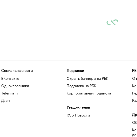
Социальные сети
Подписки
РБ
ВКонтакте
Скрыть баннеры на РБК
О 
Одноклассники
Подписка на РБК
Ко
Telegram
Корпоративная подписка
Ре
Дзен
Ра
Уведомления
RSS Новости
Др
Об
Ко
до