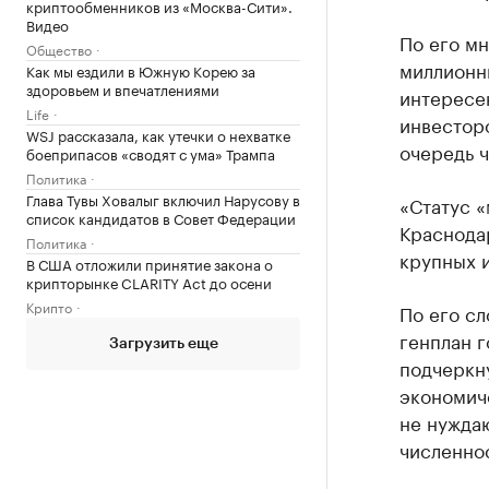
криптообменников из «Москва-Сити».
Видео
По его мн
Общество
миллионни
Как мы ездили в Южную Корею за
здоровьем и впечатлениями
интересен
Life
инвесторо
WSJ рассказала, как утечки о нехватке
очередь ч
боеприпасов «сводят с ума» Трампа
Политика
Глава Тувы Ховалыг включил Нарусову в
«Статус «
список кандидатов в Совет Федерации
Краснодар
Политика
крупных 
В США отложили принятие закона о
крипторынке CLARITY Act до осени
Крипто
По его сл
генплан г
Загрузить еще
подчеркну
экономич
не нуждаю
численно