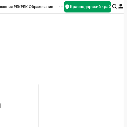
Краснодарский край
вления РБК
РБК Образование
редитные рейтинги
Франшизы
нсы
Рынок наличной валюты
я