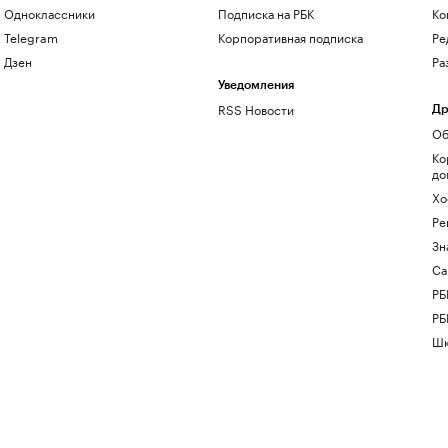
Одноклассники
Подписка на РБК
Ко
Telegram
Корпоративная подписка
Ре
Дзен
Ра
Уведомления
RSS Новости
Др
Об
Ко
до
Хо
Ре
Зн
Са
РБ
РБ
Шк