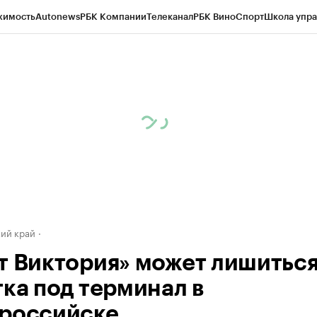
жимость
Autonews
РБК Компании
Телеканал
РБК Вино
Спорт
Школа упра
д
Стиль
Крипто
РБК Бизнес-среда
Дискуссионный клуб
Исследования
К
а контрагентов
Политика
Экономика
Бизнес
Технологии и медиа
Фина
ий край
т Виктория» может лишитьс
тка под терминал в
российске