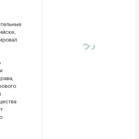
ительные
ийске,
ировал
ю
и
рава,
рового
м
щества
т
о