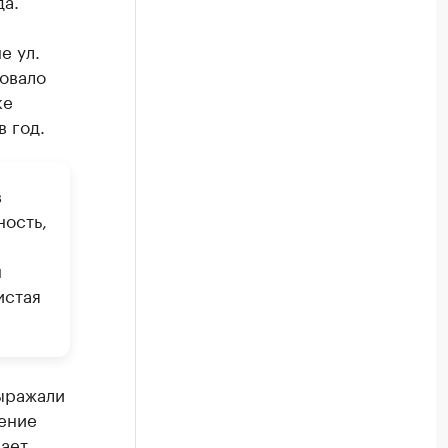
да.
е ул.
овало
ке
в год.
в
ность,
н
истая
ыражали
ение
щает