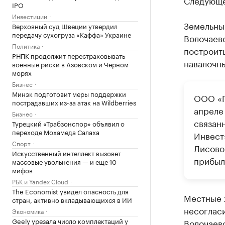
Следующее
IPO
Инвестиции
Земельный
Верховный суд Швеции утвердил
передачу сухогруза «Каффа» Украине
Волочаев
Политика
построит
РНПК продолжит перестраховывать
навалочны
военные риски в Азовском и Черном
морях
Бизнес
Минэк подготовит меры поддержки
ООО «П
пострадавших из-за атак на Wildberries
апреле
Бизнес
связан
Турецкий «Трабзонспор» объявил о
переходе Мохамеда Салаха
Инвест
Спорт
Лисовой
Искусственный интеллект вызовет
прибыль
массовые увольнения — и еще 10
мифов
РБК и Yandex Cloud
The Economist увидел опасность для
Местные 
стран, активно вкладывающихся в ИИ
несогласи
Экономика
Geely урезала число комплектаций у
Волочаевс