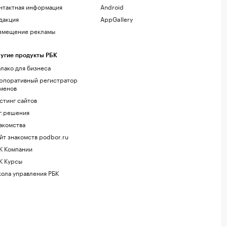
нтактная информация
Android
дакция
AppGallery
змещение рекламы
угие продукты РБК
лако для бизнеса
рпоративный регистратор
менов
стинг сайтов
г.решения
акомства
йт знакомств podbor.ru
К Компании
К Курсы
ола управления РБК