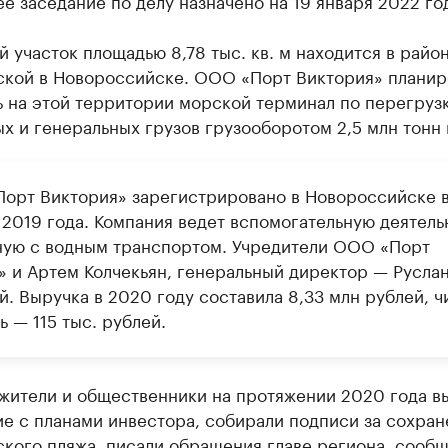
 заседание по делу назначено на 19 января 2022 го
 участок площадью 8,78 тыс. кв. м находится в район
ской в Новороссийске. ООО «Порт Виктория» планир
ь на этой территории морской терминал по перегруз
х и генеральных грузов грузооборотом 2,5 млн тонн 
орт Виктория» зарегистрировано в Новороссийске 
 2019 года. Компания ведет вспомогательную деятель
ную с водным транспортом. Учредители ООО «Порт
» и Артем Колчекьян, генеральный директор — Русла
. Выручка в 2020 году составила 8,33 млн рублей, ч
 — 115 тыс. рублей.
жители и общественники на протяжении 2020 года в
е с планами инвестора, собирали подписи за сохран
кого пляжа, писали обращения главе региона, сооб