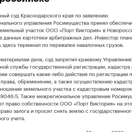
ный суд Краснодарского края по заявлению
нального управления Росимущества принял обеспеч
земельный участок ООО «Порт Виктория» в Новоросс
з данных картотеки арбитражных дел. Инвестор план
 здесь терминал по перевалке навалочных грузов.
 материалам дела, суд запретил краевому Управлени
ной службы государственной регистрации, кадастра 
ии совершать какие-либо действия по регистрации п
 права, обременении, а также осуществлению кадаст
отношении земельного участка с кадастровым номеро
09046:5. Также межрегиональное управление Росиму
ет право собственности ООО «Порт Виктория» на это
право залога и просит снять землю с государственног
ого учета.