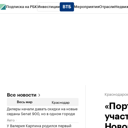
Подписка на РБК
Инвестиции
Мероприятия
Отрасли
Недви
РБК Курсы
РБК Life
Тренды
Визионеры
Национальные проекты
Горо
Газета
Спецпроекты СПб
Конференции СПб
Спецпроекты
Проверк
Краснодарск
Все новости
Краснодар
Весь мир
«Пор
Дилеры начали давать скидки на новые
седаны Senat 900, но в одном городе
учас
Авто
У Валерия Карпина родился первый
Ново