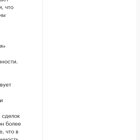
, что
ны
я»
нности.
вует
и
я сделок
он более
, что в
енность