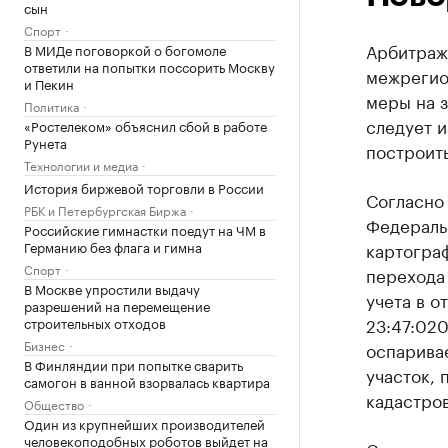
сын
Спорт
Арбитраж
В МИДе поговоркой о богомоле
ответили на попытки поссорить Москву
межрегио
и Пекин
меры на 
Политика
следует и
«Ростелеком» объяснил сбой в работе
Рунета
построить
Технологии и медиа
История биржевой торговли в России
Согласно
РБК и Петербургская Биржа
Федераль
Российские гимнастки поедут на ЧМ в
Германию без флага и гимна
картограф
Спорт
перехода
В Москве упростили выдачу
учета в 
разрешений на перемещение
23:47:02
строительных отходов
Бизнес
оспарива
В Финляндии при попытке сварить
участок, 
самогон в ванной взорвалась квартира
кадастров
Общество
Один из крупнейших производителей
человекоподобных роботов выйдет на