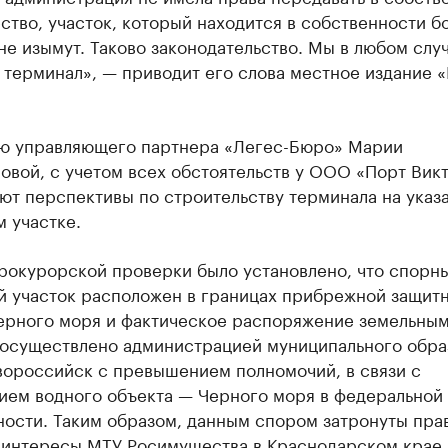
тво, участок, который находится в собственности б
 не изымут. Таково законодательство. Мы в любом слу
 терминал», — приводит его слова местное издание 
ю управляющего партнера «Легес-Бюро» Марии
овой, с учетом всех обстоятельств у ООО «Порт Вик
ют перспективы по строительству терминала на указ
 участке.
прокурорской проверки было установлено, что спорн
й участок расположен в границах прибрежной защит
ерного моря и фактическое распоряжение земельны
 осуществлено администрацией муниципального обра
вороссийск с превышением полномочий, в связи с
ием водного объекта — Черного моря в федеральной
ости. Таким образом, данным спором затронуты пра
 интересы МТУ Росимущества в Краснодарском крае 