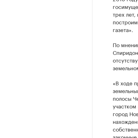
госимущес
трех лет,
построим
газета».
По мнени
Спиридон
отсутству
земельном
«В ходе 
земельны
полосы Ч
участком
город Но
нахожден
собственн
законные