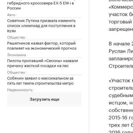
гибридного кроссовера EX-5 EM-i в
«Коммерса
России
участок б
Авто
Советник Путина призвала изменить
торговый 
список олимпиад для поступления в
запрещен
вузы
Общество
В начале
Решетников назвал фактор, который
повлияет на экономический прогноз
Руслан Ли
Экономика
запланиро
Пилоты пропавшей «Сессны» назвали
Строитель
причину жесткой посадки на лес
Общество
Собянин заявил о максимальном за
«Участок 
пять лет темпе строительства метро
строитель
Недвижимость
судебным 
Загрузить еще
истцом, н
собственн
2015-16 г
трех лет 
2016 году