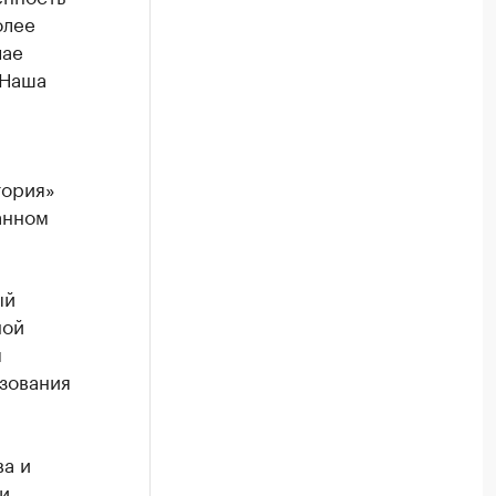
олее
чае
«Наша
тория»
анном
ый
ной
м
зования
ва и
и