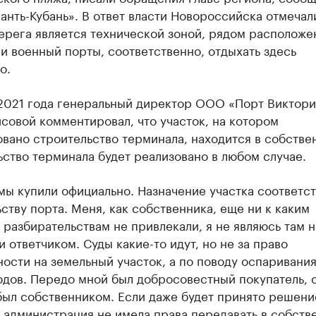
нть-Кубань». В ответ власти Новороссийска отмечали
ерега является технической зоной, рядом расположе
и военный порты, соответственно, отдыхать здесь
о.
 2021 года генеральный директор ООО «Порт Виктори
совой комментировал, что участок, на котором
вано строительство терминала, находится в собстве
ство терминала будет реализовано в любом случае.
мы купили официально. Назначение участка соответст
ству порта. Меня, как собственника, еще ни к каким
разбирательствам не привлекали, я не являюсь там н
и ответчиком. Суды какие-то идут, но не за право
ости на земельный участок, а по поводу оспаривани
одов. Передо мной был добросовестный покупатель, 
был собственником. Если даже будет принято решение
 администрация не имела права передавать в собств