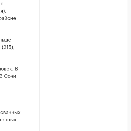
ее
я),
 районе
ольше
(215),
овек. В
 В Сочи
рованных
женных.