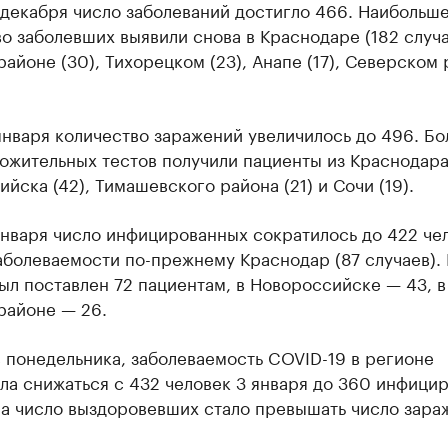
 декабря число заболеваний достигло 466. Наибольш
о заболевших выявили снова в Краснодаре (182 случа
айоне (30), Тихорецком (23), Анапе (17), Северском
нваря количество заражений увеличилось до 496. Б
ожительных тестов получили пациенты из Краснодара 
йска (42), Тимашевского района (21) и Сочи (19).
нваря число инфицированных сократилось до 422 чел
аболеваемости по-прежнему Краснодар (87 случаев).
ыл поставлен 72 пациентам, в Новороссийске — 43, в
районе — 26.
 понедельника, заболеваемость COVID-19 в регионе
ла снижаться с 432 человек 3 января до 360 инфици
 а число выздоровевших стало превышать число зара