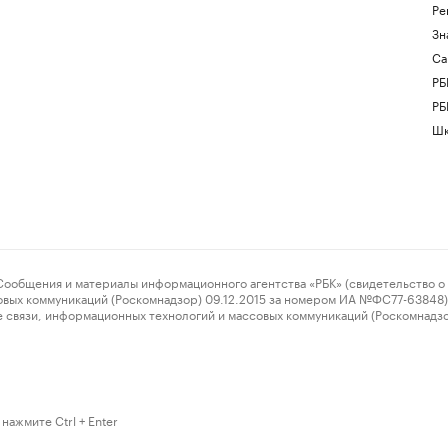
Ре
Зн
Са
РБ
РБ
Шк
ения и материалы информационного агентства «РБК» (свидетельство о 
овых коммуникаций (Роскомнадзор) 09.12.2015 за номером ИА №ФС77-63848) 
 связи, информационных технологий и массовых коммуникаций (Роскомнадз
нажмите Ctrl + Enter