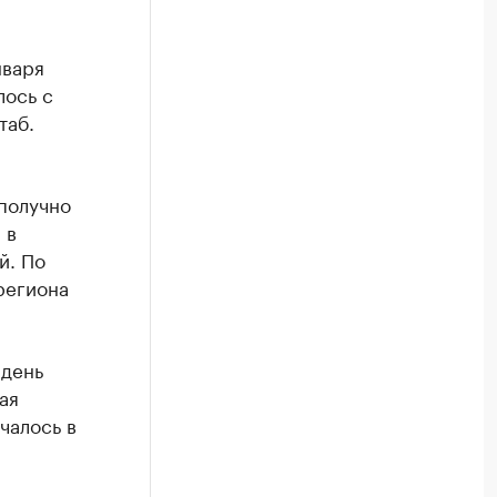
нваря
лось с
таб.
получно
 в
й. По
региона
 день
ая
чалось в