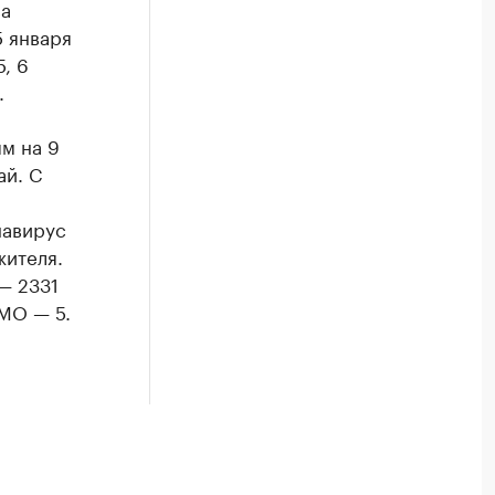
са
5 января
, 6
.
м на 9
ай. С
навирус
жителя.
— 2331
КМО — 5.