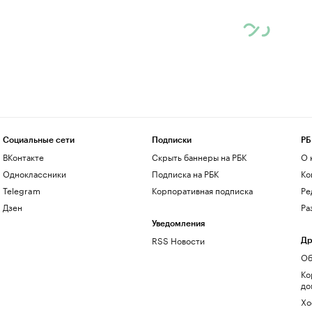
Социальные сети
Подписки
РБ
ВКонтакте
Скрыть баннеры на РБК
О 
Одноклассники
Подписка на РБК
Ко
Telegram
Корпоративная подписка
Ре
Дзен
Ра
Уведомления
RSS Новости
Др
Об
Ко
до
Хо