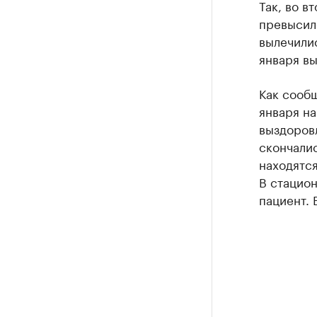
Так, во в
превысило
вылечилис
января вы
Как сообщ
января на
выздоров
скончали
находятся
В стацион
пациент. 