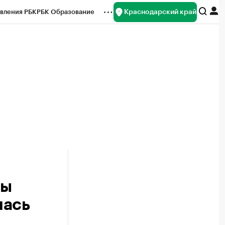
Краснодарский край
вления РБК
РБК Образование
редитные рейтинги
Франшизы
нсы
Рынок наличной валюты
лы
лась