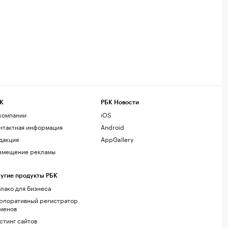
К
РБК Новости
компании
iOS
нтактная информация
Android
дакция
AppGallery
змещение рекламы
угие продукты РБК
лако для бизнеса
рпоративный регистратор
менов
стинг сайтов