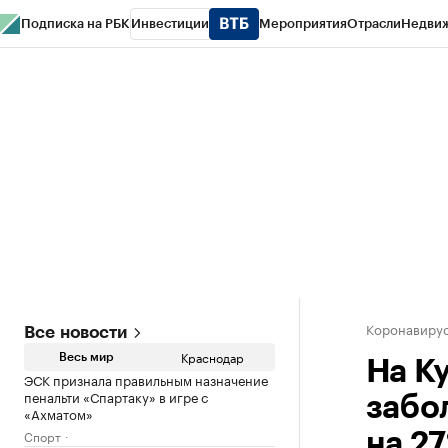
Подписка на РБК
Инвестиции
Мероприятия
Отрасли
Недви
РБК Курсы
РБК Life
Тренды
Визионеры
Национальные проекты
Горо
Газета
Спецпроекты СПб
Конференции СПб
Спецпроекты
Проверк
Коронавирус
Все новости
Краснодар
Весь мир
На К
ЭСК признала правильным назначение
пенальти «Спартаку» в игре с
забо
«Ахматом»
Спорт
на 2