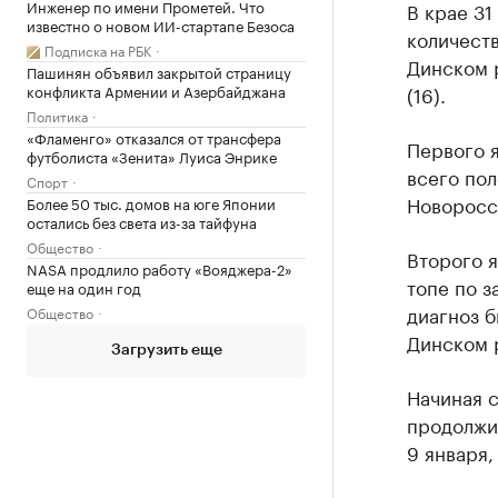
Инженер по имени Прометей. Что
В крае 31
известно о новом ИИ-стартапе Безоса
количеств
Подписка на РБК
Динском р
Пашинян объявил закрытой страницу
конфликта Армении и Азербайджана
(16).
Политика
«Фламенго» отказался от трансфера
Первого я
футболиста «Зенита» Луиса Энрике
всего пол
Спорт
Новоросси
Более 50 тыс. домов на юге Японии
остались без света из-за тайфуна
Общество
Второго я
NASA продлило работу «Вояджера-2»
топе по з
еще на один год
диагноз б
Общество
Динском 
Загрузить еще
Начиная с
продолжи
9 января,