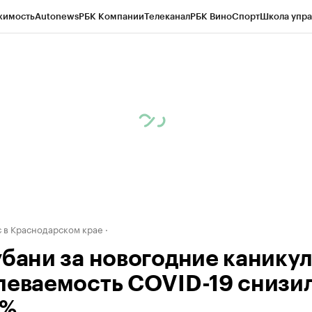
жимость
Autonews
РБК Компании
Телеканал
РБК Вино
Спорт
Школа упра
д
Стиль
Крипто
РБК Бизнес-среда
Дискуссионный клуб
Исследования
К
а контрагентов
Политика
Экономика
Бизнес
Технологии и медиа
Фина
 в Краснодарском крае
убани за новогодние канику
леваемость COVID-19 снизи
7%