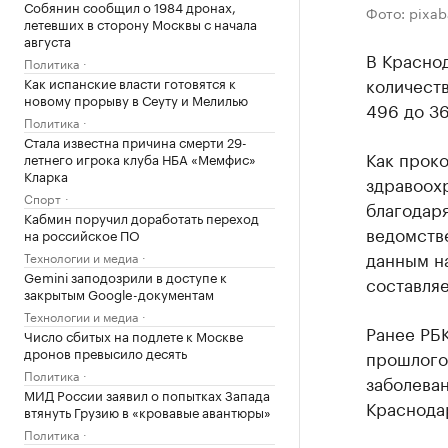
Собянин сообщил о 1984 дронах,
Фото: pixa
летевших в сторону Москвы с начала
августа
В Краснод
Политика
количест
Как испанские власти готовятся к
новому прорыву в Сеуту и Мелилью
496 до 3
Политика
Стала известна причина смерти 29-
Как прок
летнего игрока клуба НБА «Мемфис»
Кларка
здравоох
Спорт
благодар
Кабмин поручил доработать переход
ведомств
на российское ПО
данным на
Технологии и медиа
Gemini заподозрили в доступе к
составляе
закрытым Google-документам
Технологии и медиа
Ранее РБК
Число сбитых на подлете к Москве
дронов превысило десять
прошлого
Политика
заболеван
МИД России заявил о попытках Запада
Краснодар
втянуть Грузию в «кровавые авантюры»
Политика