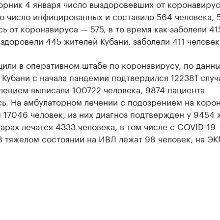
торник 4 января число выздоровевших от коронавиру
 число инфицированных и составило 564 человека, 
ь от коронавируса — 575, в то время как заболели 415
здоровели 445 жителей Кубани, заболели 411 человек
или в оперативном штабе по коронавирусу, по данны
 Кубани с начала пандемии подтвердился 122381 случ
лением выписали 100722 человека, 9874 пациента
сь. На амбулаторном лечении с подозрением на коро
 17046 человек, из них диагноз подтвержден у 9454 
арах лечатся 4333 человека, в том числе с COVID-19 
В тяжелом состоянии на ИВЛ лежат 98 человек, на Э