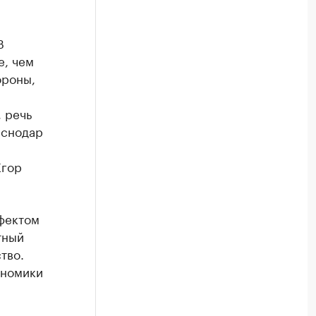
В
е, чем
ороны,
 речь
аснодар
Егор
ффектом
тный
тво.
ономики