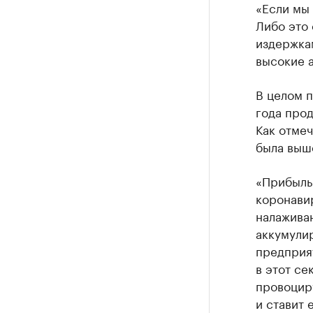
«Если мы 
Либо это
издержкам
высокие 
В целом п
года прод
Как отмеч
была выш
«Прибыль
коронавир
налажива
аккумули
предприя
в этот се
провоцир
и ставит 