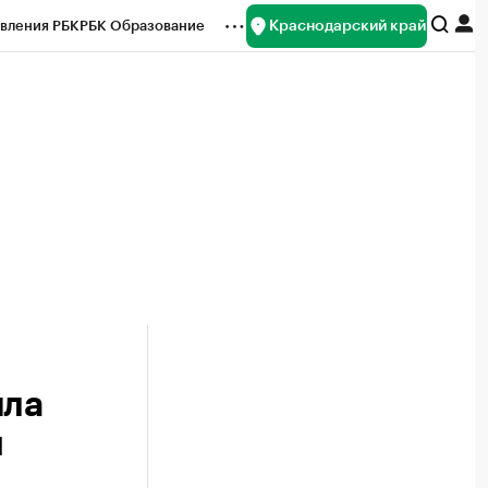
Краснодарский край
вления РБК
РБК Образование
редитные рейтинги
Франшизы
нсы
Рынок наличной валюты
яла
и