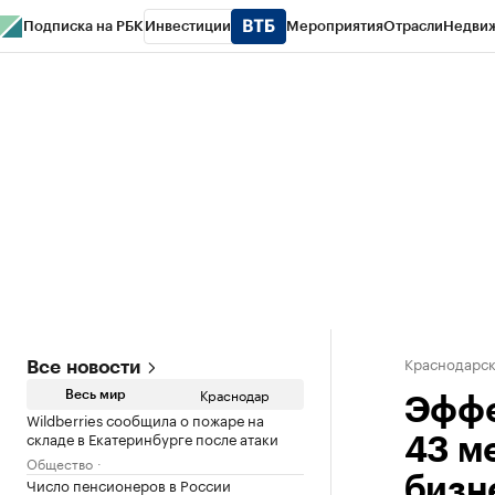
Подписка на РБК
Инвестиции
Мероприятия
Отрасли
Недви
РБК Курсы
РБК Life
Тренды
Визионеры
Национальные проекты
Горо
Газета
Спецпроекты СПб
Конференции СПб
Спецпроекты
Проверк
Краснодарск
Все новости
Краснодар
Весь мир
Эффе
Wildberries сообщила о пожаре на
складе в Екатеринбурге после атаки
43 м
Общество
Число пенсионеров в России
бизн