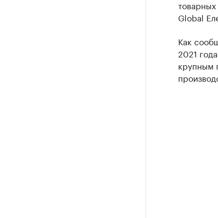
товарных 
Global Ел
Как сообщ
2021 года
крупным п
производ