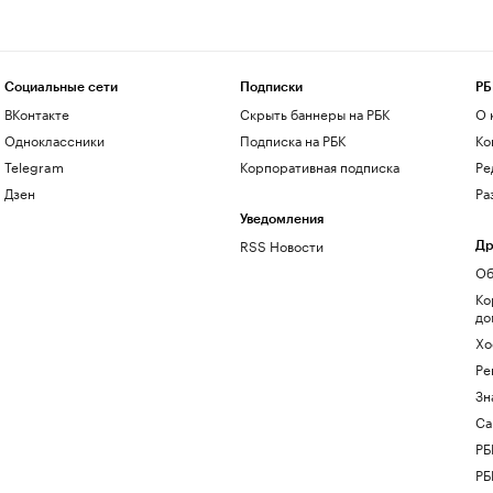
Социальные сети
Подписки
РБ
ВКонтакте
Скрыть баннеры на РБК
О 
Одноклассники
Подписка на РБК
Ко
Telegram
Корпоративная подписка
Ре
Дзен
Ра
Уведомления
RSS Новости
Др
Об
Ко
до
Хо
Ре
Зн
Са
РБ
РБ