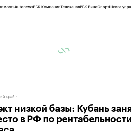
жимость
Autonews
РБК Компании
Телеканал
РБК Вино
Спорт
Школа упра
д
Стиль
Крипто
РБК Бизнес-среда
Дискуссионный клуб
Исследования
К
а контрагентов
Политика
Экономика
Бизнес
Технологии и медиа
Фина
ий край
кт низкой базы: Кубань зан
есто в РФ по рентабельност
еса