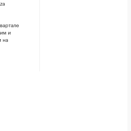
za
квартале
ним и
м на