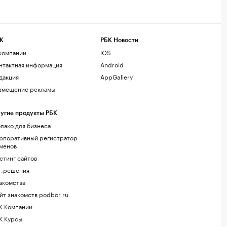
К
РБК Новости
компании
iOS
нтактная информация
Android
дакция
AppGallery
змещение рекламы
угие продукты РБК
лако для бизнеса
рпоративный регистратор
менов
стинг сайтов
г.решения
акомства
йт знакомств podbor.ru
К Компании
К Курсы