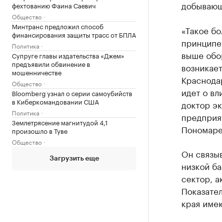
добывающ
фехтованию Фаина Саевич
Общество
Минтранс предложил способ
«Такое бо
финансирования защиты трасс от БПЛА
принципе 
Политика
выше обор
Супруге главы издательства «Джем»
предъявили обвинение в
возникает
мошенничестве
Краснодар
Общество
идет о в
Bloomberg узнал о серии самоубийств
в Киберкомандовании США
доктор э
Политика
предприя
Землетрясение магнитудой 4,1
Пономаре
произошло в Туве
Общество
Он связыв
Загрузить еще
низкой ба
сектор, а
Показател
края име