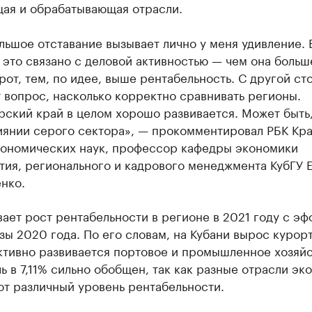
ая и обрабатывающая отрасли.
льшое отставание вызывает лично у меня удивление. 
это связано с деловой активностью — чем она больш
от, тем, по идее, выше рентабельность. С другой ст
 вопрос, насколько корректно сравнивать регионы.
ский край в целом хорошо развивается. Может быть,
лиянии серого сектора», — прокомментировал РБК Кр
кономических наук, профессор кафедры экономики
тия, регионального и кадрового менеджмента КубГУ 
нко.
ает рост рентабельности в регионе в 2021 году с э
зы 2020 года. По его словам, на Кубани вырос курор
ктивно развивается портовое и промышленное хозяйс
ь в 7,11% сильно обобщен, так как разные отрасли эк
ют различный уровень рентабельности.