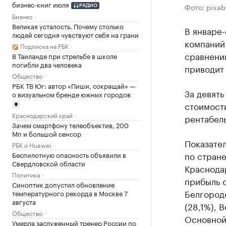
бизнес-книг июля
Фото: pixa
РАДИО
Бизнес
Великая усталость. Почему столько
В январе-
людей сегодня чувствуют себя на грани
компаний 
Подписка на РБК
сравнени
В Таиланде при стрельбе в школе
погибли два человека
приводит 
Общество
РБК ТВ Юг: автор «Пиши, сокращай» —
За девять
о визуальном бренде южных городов
стоимости
Краснодарский край
рентабель
Зачем смартфону телеобъектив, 200
Мп и большой сенсор
Показате
РБК и Huawei
по стране
Беспилотную опасность объявили в
Свердловской области
Краснода
Политика
прибыль о
Синоптик допустил обновление
Белгородс
температурного рекорда в Москве 7
августа
(28,1%), 
Общество
Основной 
Умерла заслуженный тренер России по