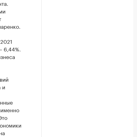
та.
ми
т
маренко.
 2021
— 6,44%.
изнеса
вий
 и
анные
 именно
Это
кономики
на