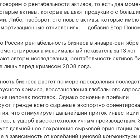
говорим о рентабельности активов, то есть два момен
 старые активы, которые выдают продукцию с больши
и. Либо, наоборот, это новые активы, которые имею
амортизационные отчисления», — добавил Егор Поно
о России рентабельность бизнеса в январе-сентябре
емонстрировала максимальный показатель за 13 лет 
ают авторы исследования, рентабельность активов б
е лишь перед кризисом 2008 года.
ность бизнеса растет по мере преодоления последст
усного кризиса, восстановления глобального спроса
ния цепочек поставок. Однако основные прибыли
руют прежде всего сырьевые экспортно ориентиров
тия, что стимулирует дальнейший приток инвестиций
ктор, в ущерб высокотехнологичным производствам. 
ует дальнейшее сохранение сырьевой ориентации э
ее в зависимость от колебаний ценовой конъюнктуры 