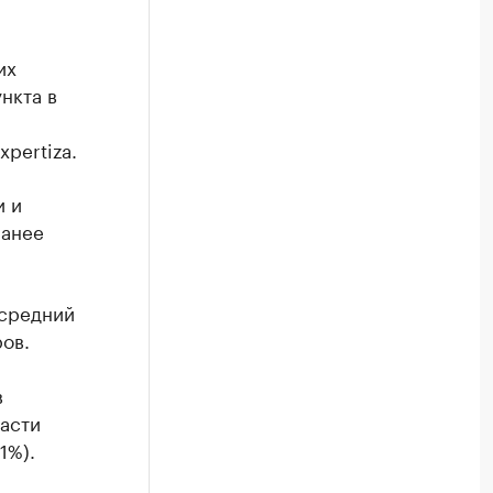
их
нкта в
pertiza.
и и
ранее
 средний
ров.
в
ласти
1%).