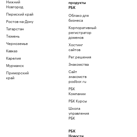
Нижний
продукты
Новгород
РБК
Пермский край
Облако для
бизнеса
Ростов-на-Дону
Корпоративный
Татарстан
регистратор
Тюмень
доменов
Черноземье
Хостинг
сайтов
Кавказ
Рег.решения
Карелия
Знакомства
Мурманск
Сайт
Приморский
знакомств
край
podbor.ru
РБК
Компании
РБК Курсы
Школа
управления
РБК
РБК
Новости