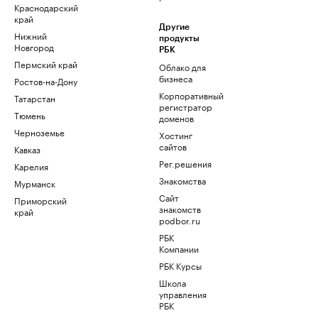
Краснодарский
край
Другие
Нижний
продукты
Новгород
РБК
Пермский край
Облако для
бизнеса
Ростов-на-Дону
Корпоративный
Татарстан
регистратор
Тюмень
доменов
Черноземье
Хостинг
сайтов
Кавказ
Рег.решения
Карелия
Знакомства
Мурманск
Сайт
Приморский
знакомств
край
podbor.ru
РБК
Компании
РБК Курсы
Школа
управления
РБК