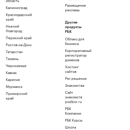
область
Размещение
Калининград
рекламы
Краснодарский
край
Другие
Нижний
продукты
Новгород
РБК
Пермский край
Облако для
бизнеса
Ростов-на-Дону
Корпоративный
Татарстан
регистратор
Тюмень
доменов
Черноземье
Хостинг
сайтов
Кавказ
Рег.решения
Карелия
Знакомства
Мурманск
Сайт
Приморский
знакомств
край
podbor.ru
РБК
Компании
РБК Курсы
Школа