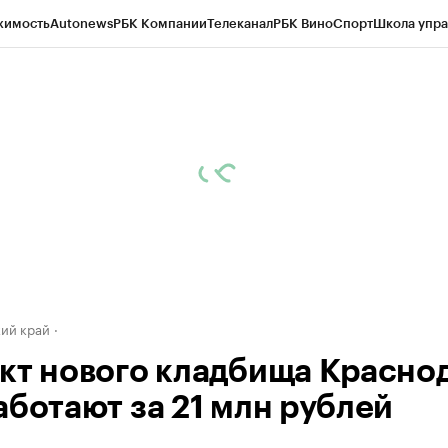
жимость
Autonews
РБК Компании
Телеканал
РБК Вино
Спорт
Школа упра
д
Стиль
Крипто
РБК Бизнес-среда
Дискуссионный клуб
Исследования
К
а контрагентов
Политика
Экономика
Бизнес
Технологии и медиа
Фина
ий край
кт нового кладбища Красно
аботают за 21 млн рублей