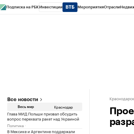
Подписка на РБК
Инвестиции
Мероприятия
Отрасли
Недви
РБК Курсы
РБК Life
Тренды
Визионеры
Национальные проекты
Горо
Газета
Спецпроекты СПб
Конференции СПб
Спецпроекты
Проверк
Краснодарск
Все новости
Краснодар
Весь мир
Прое
Глава МИД Польши призвал обсудить
вопрос перехвата ракет над Украиной
разр
Политика
В Мексике и Аргентине поддержали