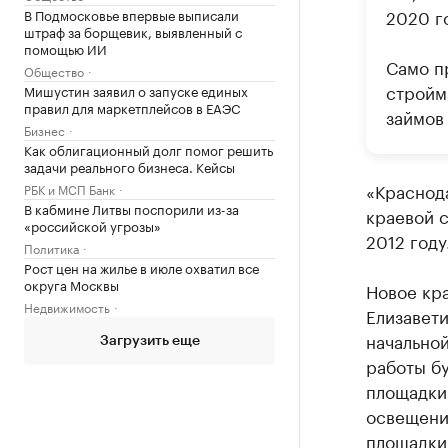
2020 го
В Подмосковье впервые выписали
штраф за борщевик, выявленный с
помощью ИИ
Само п
Общество
стройм
Мишустин заявил о запуске единых
правил для маркетплейсов в ЕАЭС
займов
Бизнес
Как облигационный долг помог решить
задачи реального бизнеса. Кейсы
«Краснод
РБК и МСП Банк
В кабмине Литвы поспорили из-за
краевой с
«российской угрозы»
2012 году
Политика
Рост цен на жилье в июле охватил все
округа Москвы
Новое кр
Недвижимость
Елизавети
начально
Загрузить еще
работы бу
площадки
освещени
площадки