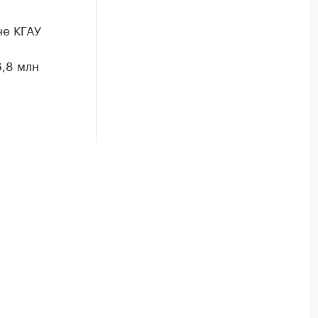
не КГАУ
,8 млн