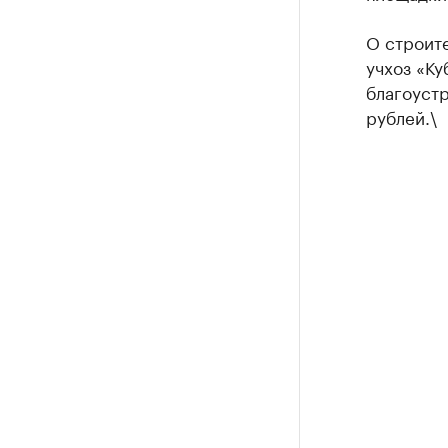
О строите
учхоз «Ку
благоустр
рублей.\