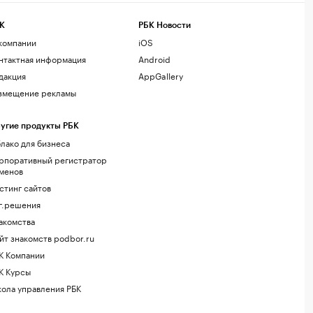
К
РБК Новости
компании
iOS
нтактная информация
Android
дакция
AppGallery
змещение рекламы
угие продукты РБК
лако для бизнеса
рпоративный регистратор
менов
стинг сайтов
г.решения
акомства
йт знакомств podbor.ru
К Компании
К Курсы
ола управления РБК