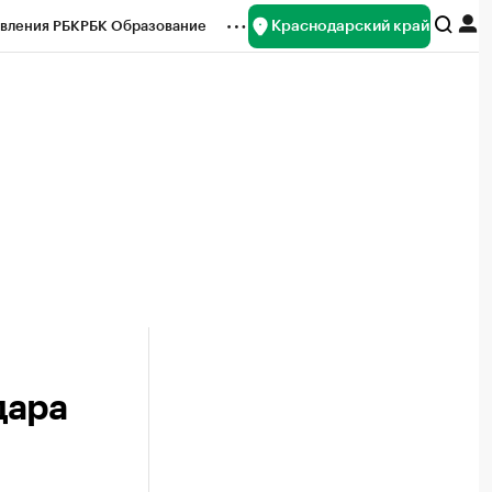
Краснодарский край
вления РБК
РБК Образование
редитные рейтинги
Франшизы
нсы
Рынок наличной валюты
дара