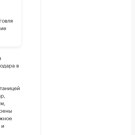
говля
ние
в
одара в
станицей
р,
м,
трены
ужное
 и