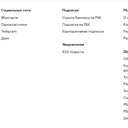
Социальные сети
Подписки
РБ
ВКонтакте
Скрыть баннеры на РБК
О 
Одноклассники
Подписка на РБК
Ко
Telegram
Корпоративная подписка
Ре
Дзен
Ра
Уведомления
RSS Новости
Др
Об
Ко
до
Хо
Ре
Зн
Са
РБ
РБ
Шк