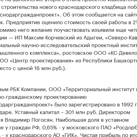
я строительства нового краснодарского кладбища по
снодаргражданпроект». Об этом сообщается на сайт
к. Предприятие оценило стоимость своей работы в 21
Помимо него желание поучаствовать изъявили еще че
ции — ИП Максим Корчевский из Адыгеи, «Северо-Ка
иальный научно-исследовательский проектный инстит
ышленного комплекса», ростовское ООО «КС-Девело
ООО «Центр проектирования» из Республики Башкорт
есто с ценой 16 млн руб.).
ным РБК Компании, ООО «Территориальный институт 
о-гражданскому проектированию
одаргражданпроект» было зарегистрировано в 1992 г
даре. Уставный капитал – 301 млн руб. Директором
ся Владимир Погосян. Наибольшая доля в уставном
ле у граждан РФ, 0,65% - у московского ПАО «Росдорб
 - у краснодарского АО «ГИК». Чистая прибыль по ит