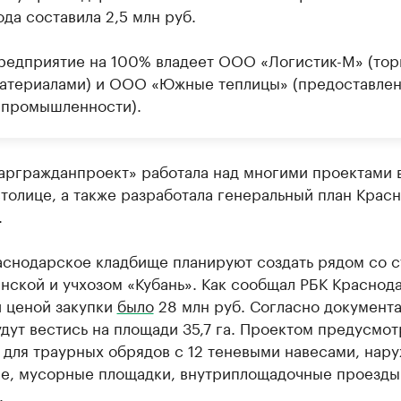
да составила 2,5 млн руб.
редприятие на 100% владеет ООО «Логистик-М» (тор
атериалами) и ООО «Южные теплицы» (предоставле
 промышленности).
аргражданпроект» работала над многими проектами 
толице, а также разработала генеральный план Красн
.
аснодарское кладбище планируют создать рядом со 
нской и учхозом «Кубань». Как сообщал РБК Краснода
й ценой закупки
было
28 млн руб. Согласно документа
дут вестись на площади 35,7 га. Проектом предусмо
 для траурных обрядов с 12 теневыми навесами, нар
е, мусорные площадки, внутриплощадочные проезды
.