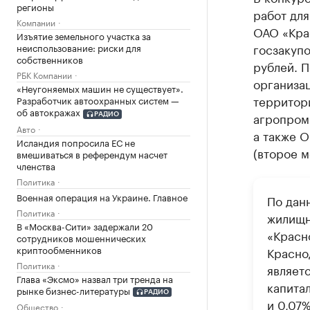
регионы
работ дл
Компании
ОАО «Кра
Изъятие земельного участка за
госзакупо
неиспользование: риски для
собственников
рублей. 
РБК Компании
организа
«Неугоняемых машин не существует».
территор
Разработчик автоохранных систем —
об автокражах
агропром
РАДИО
Авто
а также 
Исландия попросила ЕС не
(второе м
вмешиваться в референдум насчет
членства
Политика
Военная операция на Украине. Главное
По дан
Политика
жилищн
В «Москва-Сити» задержали 20
«Красн
сотрудников мошеннических
криптообменников
Красно
Политика
являет
Глава «Эксмо» назвал три тренда на
капита
рынке бизнес-литературы
РАДИО
и 0,07%
Общество