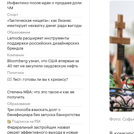
Инфантино после идеи о продаже доли
ЧМ
Спорт
«Тактическая нищета»: как бизнес
имитирует нехватку денег ради выгоды
Образование
Lamoda расширяет инструменты
поддержки российских дизайнерских
брендов
Компании
Bloomberg узнал, что США впервые за
40 лет не закупили саудовскую нефть
Политика
✍🏻 Тест: готовы ли вы к кризису?
Степень MBA: что это такое и как ее
получить
Образование
Три способа взыскать долг с
бенефициара без запуска банкротства
Фото: Софья
Подписка на РБК
Федеральный застройщик назвал
секрет эффективного выхода в новые
В конкурс