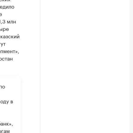
бедило
е
,3 млн
тыре
вказский
ут
пмент»,
остан
по
оду в
анк»,
огам