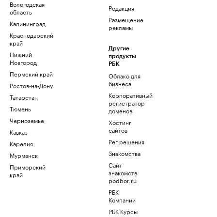
Вологодская
Редакция
область
Размещение
Калининград
рекламы
Краснодарский
край
Другие
Нижний
продукты
Новгород
РБК
Пермский край
Облако для
бизнеса
Ростов-на-Дону
Корпоративный
Татарстан
регистратор
Тюмень
доменов
Черноземье
Хостинг
сайтов
Кавказ
Рег.решения
Карелия
Знакомства
Мурманск
Сайт
Приморский
знакомств
край
podbor.ru
РБК
Компании
РБК Курсы