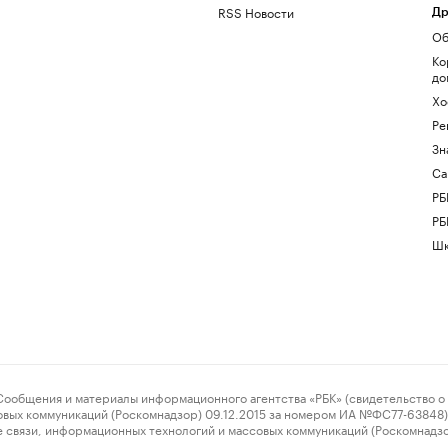
RSS Новости
Др
Об
Ко
до
Хо
Ре
Зн
Са
РБ
РБ
Шк
ения и материалы информационного агентства «РБК» (свидетельство о 
овых коммуникаций (Роскомнадзор) 09.12.2015 за номером ИА №ФС77-63848) 
 связи, информационных технологий и массовых коммуникаций (Роскомнадз