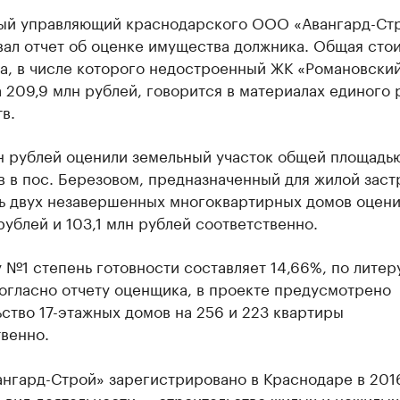
ый управляющий краснодарского ООО «Авангард-Ст
вал отчет об оценке имущества должника. Общая сто
а, в числе которого недостроенный ЖК «Романовский
 209,9 млн рублей, говорится в материалах единого 
в.
н рублей оценили земельный участок общей площадью
в в пос. Березовом, предназначенный для жилой заст
ь двух незавершенных многоквартирных домов оцени
рублей и 103,1 млн рублей соответственно.
 №1 степень готовности составляет 14,66%, по лите
огласно отчету оценщика, в проекте предусмотрено
ство 17-этажных домов на 256 и 223 квартиры
венно.
нгард-Строй» зарегистрировано в Краснодаре в 2016
 вид деятельности — строительство жилых и нежилых