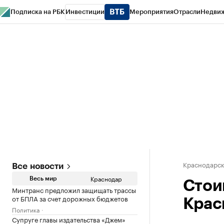
Подписка на РБК
Инвестиции
Мероприятия
Отрасли
Недви
РБК Курсы
РБК Life
Тренды
Визионеры
Национальные проекты
Горо
Газета
Спецпроекты СПб
Конференции СПб
Спецпроекты
Проверк
Краснодарск
Все новости
Краснодар
Весь мир
Стои
Минтранс предложил защищать трассы
от БПЛА за счет дорожных бюджетов
Крас
Политика
Супруге главы издательства «Джем»