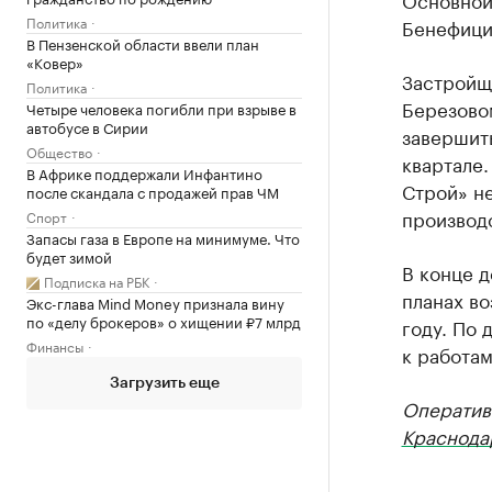
Политика
Бенефици
В Пензенской области ввели план
«Ковер»
Застройщ
Политика
Березово
Четыре человека погибли при взрыве в
автобусе в Сирии
завершить
Общество
квартале.
В Африке поддержали Инфантино
Строй» н
после скандала с продажей прав ЧМ
производс
Спорт
Запасы газа в Европе на минимуме. Что
будет зимой
В конце 
Подписка на РБК
планах во
Экс-глава Mind Money признала вину
по «делу брокеров» о хищении ₽7 млрд
году. По
Финансы
к работам
Загрузить еще
Оператив
Краснода