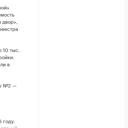
рой»
имость
 двор»,
реестра
 10 тыс.
ройки.
ли в
ру №2 —
 году.
 зданий.