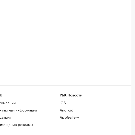
К
РБК Новости
компании
iOS
нтактная информация
Android
дакция
AppGallery
змещение рекламы