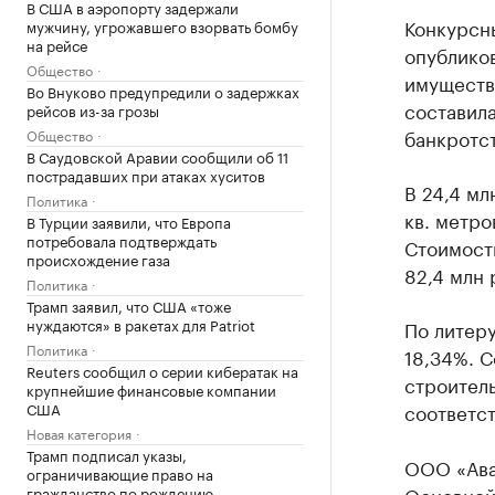
В США в аэропорту задержали
Конкурсн
мужчину, угрожавшего взорвать бомбу
на рейсе
опублико
Общество
имуществ
Во Внуково предупредили о задержках
составила
рейсов из-за грозы
банкротст
Общество
В Саудовской Аравии сообщили об 11
пострадавших при атаках хуситов
В 24,4 мл
Политика
кв. метро
В Турции заявили, что Европа
потребовала подтверждать
Стоимост
происхождение газа
82,4 млн 
Политика
Трамп заявил, что США «тоже
нуждаются» в ракетах для Patriot
По литеру
Политика
18,34%. С
Reuters сообщил о серии кибератак на
строитель
крупнейшие финансовые компании
США
соответст
Новая категория
Трамп подписал указы,
ООО «Ава
ограничивающие право на
Основной
гражданство по рождению