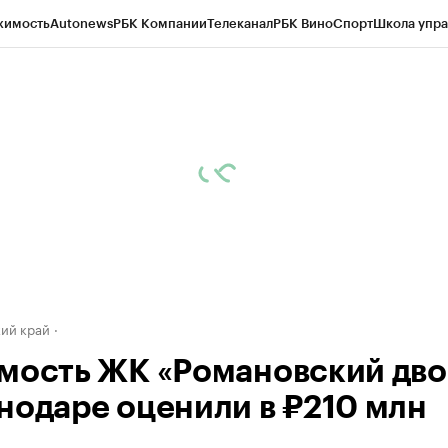
жимость
Autonews
РБК Компании
Телеканал
РБК Вино
Спорт
Школа упра
д
Стиль
Крипто
РБК Бизнес-среда
Дискуссионный клуб
Исследования
К
а контрагентов
Политика
Экономика
Бизнес
Технологии и медиа
Фина
ий край
мость ЖК «Романовский дво
нодаре оценили в ₽210 млн