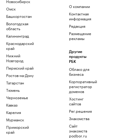
Новосибирск
О компании
Омск
Контактная
Башкортостан
информация
Вологодская
Редакция
область
Размещение
Калининград
рекламы
Краснодарский
край
Другие
Нижний
продукты
Новгород
РБК
Пермский край
Облако для
бизнеса
Ростов-на-Дону
Корпоративный
Татарстан
регистратор
Тюмень
доменов
Черноземье
Хостинг
сайтов
Кавказ
Рег.решения
Карелия
Знакомства
Мурманск
Сайт
Приморский
знакомств
край
podbor.ru