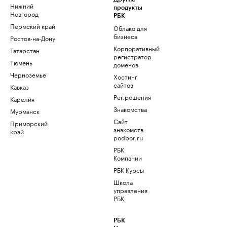
Нижний
продукты
Новгород
РБК
Пермский край
Облако для
бизнеса
Ростов-на-Дону
Корпоративный
Татарстан
регистратор
Тюмень
доменов
Черноземье
Хостинг
сайтов
Кавказ
Рег.решения
Карелия
Знакомства
Мурманск
Сайт
Приморский
знакомств
край
podbor.ru
РБК
Компании
РБК Курсы
Школа
управления
РБК
РБК