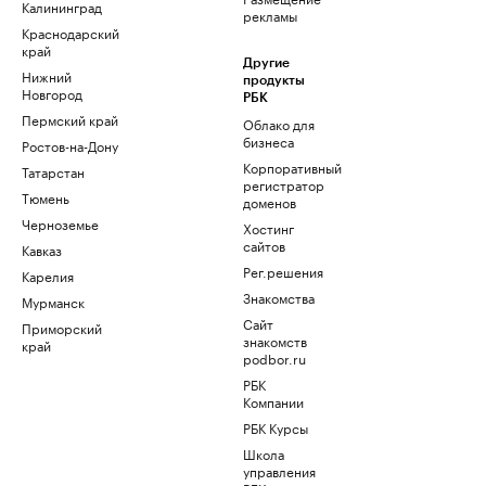
Калининград
рекламы
Краснодарский
край
Другие
Нижний
продукты
Новгород
РБК
Пермский край
Облако для
бизнеса
Ростов-на-Дону
Корпоративный
Татарстан
регистратор
Тюмень
доменов
Черноземье
Хостинг
сайтов
Кавказ
Рег.решения
Карелия
Знакомства
Мурманск
Сайт
Приморский
знакомств
край
podbor.ru
РБК
Компании
РБК Курсы
Школа
управления